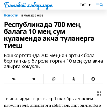
Бэлэбэй хэбэрлэре
Новости
13 МАЯ 2020, 08:32
Республикада 700 мең
балага 10 мең сум
күләмендә акча түләнергә
тиеш
Башкортстанда 700 меңнән артык бала
бер тапкыр бирелә торган 10 мең сум акча
алырга хокуклы
Әти-әниләрдән гаризалар 1 октябрьгә тиклем
кабул ителә, ашыгырга сәбәп юк, дип билгеләде