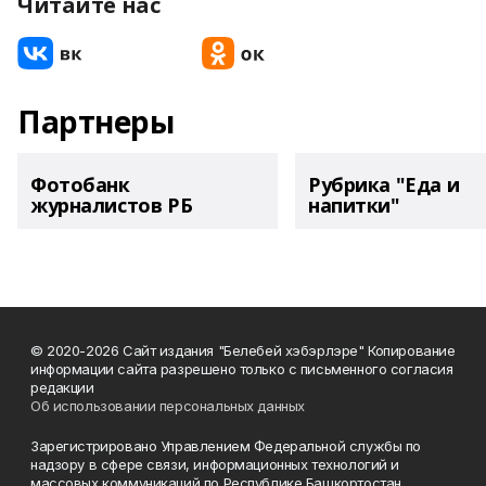
Читайте нас
Партнеры
Фотобанк
Рубрика "Еда и
журналистов РБ
напитки"
© 2020-2026 Сайт издания "Белебей хэбэрлэре" Копирование
информации сайта разрешено только с письменного согласия
редакции
Об использовании персональных данных
Зарегистрировано Управлением Федеральной службы по
надзору в сфере связи, информационных технологий и
массовых коммуникаций по Республике Башкортостан.