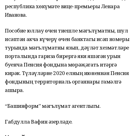
республика хөкүмәте вице-премьеры Ленара
Иванова.
Пособие юллау өчен тиешле мәгълүматны, шул
исәптән акча күчерү өчен банктагы исәп номеры
турында мәгълүматны язып, дәүләт хезмәтләре
порталында гариза бирергә яки яшәгән урын
буенча Пенсия фондына мөрәҗәгать итәргә
кирәк. Түләүләрне 2020 елның июненнән Пенсия
фондының территориаль органнары гамәлгә
ашыра.
“Башинформ” мәгълүмат агентлыгы.
Габдулла Вафин әзерләде.