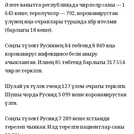
Әлеге вакытта республикада чирлеләр саны — 1
643 кеше, терелүчеләр — 792, коронавирустан
үлүнең яңа очраклары турында хәбәр ителми
(барлыгы 18 кеше).
Соңгы тәүлектә Русиянең 84 төбәгендә 8 849 яңа
коронавирус инфекциясе белән авыру
ачыкланган. Илнең 85 төбәгендә барлыгы 317 554
чирле теркәлгән.
Шулай ук тәүлек эчендә 127 үлем очрагы теркәлгән.
Шушы чорда Русиядә 3 099 кеше коронавирустан
үлгән.
Соңгы тәүлектә Русиядә 7 289 кеше хәстәханәдән
терелеп чыккан. Илдә терелгән пациентлар саны