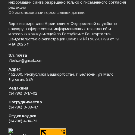
информации сайта разрешено только с письменного согласия
редакции
Об использовании персональных данных
Зарегистрировано Управлением Федеральной службы по
надзору в сфере связи, информационных технологий и
массовых коммуникаций по Республике Башкортостан.
Свидетельство о регистрации СМИ: ПИ №ТУ02-01799 от 19
мая 2025 г.
Эл. почта
7belizv@gmail.com
Адрес
452000, Республика Башкортостан, г. Белебей, ул. Мало
Луговая, 53А
Редакция
(34786) 3-17-02
Сотрудничество
(34786) 3-08-47
Отдел кадров
(34786) 4-14-73