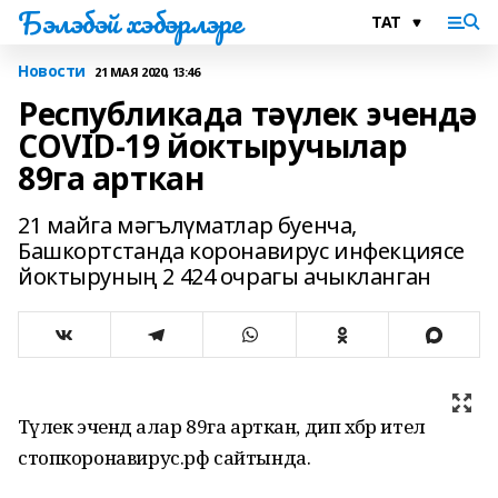
Бэлэбэй хэбэрлэре
Новости
21 МАЯ 2020, 13:46
Республикада тәүлек эчендә
COVID-19 йоктыручылар
89га арткан
21 майга мәгълүматлар буенча,
Башкортстанда коронавирус инфекциясе
йоктыруның 2 424 очрагы ачыкланган
Тәүлек эчендә алар 89га арткан, дип хәбәр ителә
стопкоронавирус.рф сайтында.