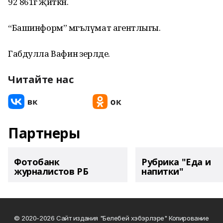
92 861гә җиткән.
“Башинформ” мәгълүмат агентлыгы.
Габдулла Вафин әзерләде.
Читайте нас
Партнеры
Фотобанк
Рубрика "Еда и
журналистов РБ
напитки"
© 2020-2026 Сайт издания "Белебей хэбэрлэре" Копирование