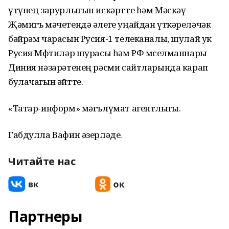
үтүнең зарурлыгын искәртте һәм Мәскәү
Җәмигъ мәчетендә әлеге уңайдан үткәреләчәк
бәйрәм чарасын Русия-1 телеканалы, шулай ук
Русия Мөфтиләр шурасы һәм РФ мөселманнары
Диния нәзарәтенең рәсми сайтларында карап
булачагын әйтте.
«Татар-информ» мәгълүмат агентлыгы.
Габдулла Вафин әзерләде.
Читайте нас
Партнеры