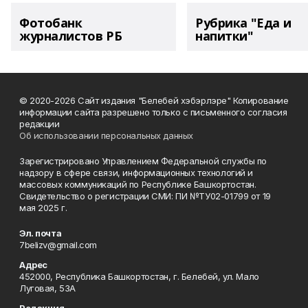
Фотобанк
Рубрика "Еда и
журналистов РБ
напитки"
© 2020-2026 Сайт издания "Белебей хэбэрлэре" Копирование
информации сайта разрешено только с письменного согласия
редакции
Об использовании персональных данных
Зарегистрировано Управлением Федеральной службы по
надзору в сфере связи, информационных технологий и
массовых коммуникаций по Республике Башкортостан.
Свидетельство о регистрации СМИ: ПИ №ТУ02-01799 от 19
мая 2025 г.
Эл. почта
7belizv@gmail.com
Адрес
452000, Республика Башкортостан, г. Белебей, ул. Мало
Луговая, 53А