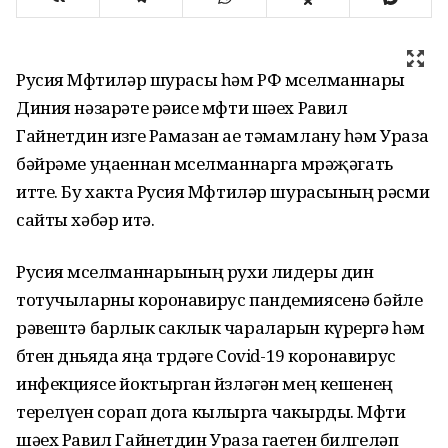
Русия Мөфтиләр шурасы һәм РФ мөселманнары
Диния нәзарәте рәисе мөфти шәех Равил
Гайнетдин изге Рамазан ае тәмамлану һәм Ураза
бәйрәме уңаеннан мөселманнарга мөрәҗәгать
итте. Бу хакта Русия Мөфтиләр шурасының рәсми
сайты хәбәр итә.
Русия мөселманнарының рухи лидеры дин
тотучыларны коронавирус пандемиясенә бәйле
рәвештә барлык саклык чараларын күрергә һәм
бөтен дөньяда яңа төрдәге Covid-19 коронавирус
инфекциясе йоктырган йөзләгән мең кешенең
терелүен сорап дога кылырга чакырды. Мөфти
шәех Равил Гайнетдин Ураза гаетен билгеләп