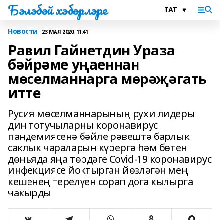
Бэлэбэй хэбэрлэре
Новости
23 МАЯ 2020, 11:41
Равил Гайнетдин Ураза
бәйрәме уңаеннан
мөселманнарга мөрәҗәгать
итте
Русия мөселманнарының рухи лидеры
дин тотучыларны коронавирус
пандемиясенә бәйле рәвештә барлык
саклык чараларын күрергә һәм бөтен
дөньяда яңа төрдәге Covid-19 коронавирус
инфекциясе йоктырган йөзләгән мең
кешенең терелүен сорап дога кылырга
чакырды