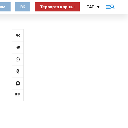
рам
ВК
Террорга каршы