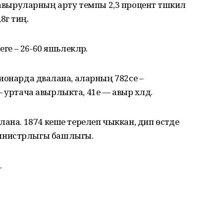
лән авыруларның арту темпы 2,3 процент тәшкил
8гә тиң.
еге – 26-60 яшьлекләр.
ионарда дәвалана, аларның 782се –
 — уртача авырлыкта, 41е — авыр хәлдә.
ана. 1874 кеше терелеп чыккан, дип өстәде
инистрлыгы башлыгы.
.