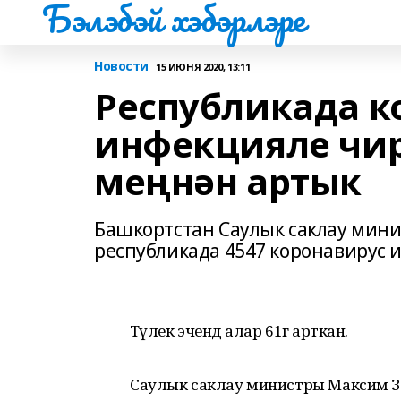
Бэлэбэй хэбэрлэре
Новости
15 ИЮНЯ 2020, 13:11
Республикада к
инфекцияле чирл
меңнән артык
Башкортстан Саулык саклау мин
республикада 4547 коронавирус 
Тәүлек эчендә алар 61гә арткан.
Саулык саклау министры Максим За