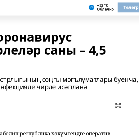
+23 °С
Телег
Облачно
оронавирус
еләр саны – 4,5
истрлыгының соңгы мәгълүматлары буенча,
инфекцияле чирле исәпләнә
белин республика хөкүмәтендәге оператив