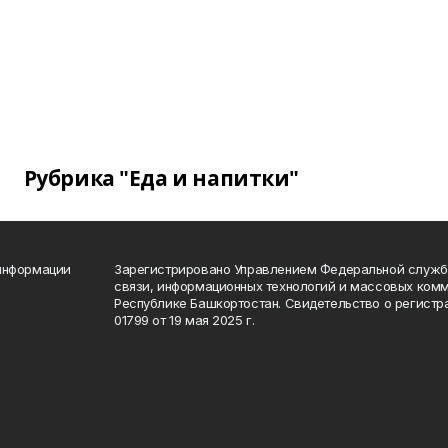
Рубрика "Еда и напитки"
 информации
Зарегистрировано Управлением Федеральной службы
связи, информационных технологий и массовых комм
Республике Башкортостан. Свидетельство о регист
01799 от 19 мая 2025 г.