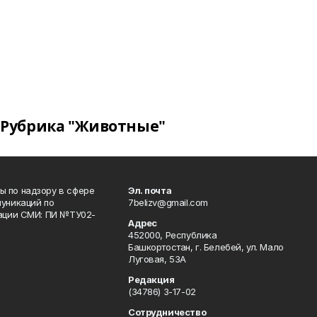
Рубрика "Животные"
 по надзору в сфере
Эл. почта
уникаций по
7belizv@gmail.com
рации СМИ: ПИ №ТУ02-
Адрес
452000, Республика
Башкортостан, г. Белебей, ул. Мало
Луговая, 53А
Редакция
(34786) 3-17-02
Сотрудничество