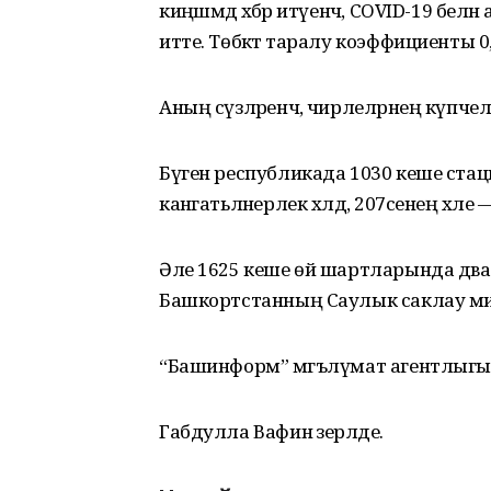
киңәшмәдә хәбәр итүенчә, COVID-19 бе
итте. Төбәктә таралу коэффициенты 0,
Аның сүзләренчә, чирлеләрнең күпчел
Бүген республикада 1030 кеше стац
канәгатьләнерлек хәлдә, 207сенең хәле
Әле 1625 кеше өй шартларында дәвал
Башкортстанның Саулык саклау м
“Башинформ” мәгълүмат агентлыгы
Габдулла Вафин әзерләде.