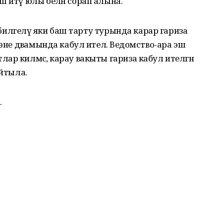
ш итү юлы белән сорап алына.
ү билгеләү яки баш тарту турында карар гариза
көне дәвамында кабул ителә. Ведомство-ара эш
р килмәсә, карау вакыты гариза кабул ителгән
айтыла.
.