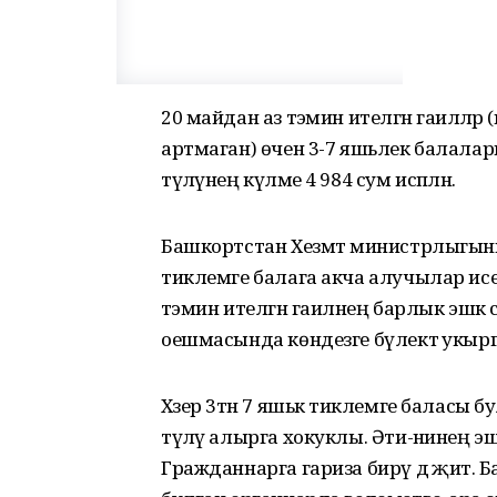
20 майдан аз тәэмин ителгән гаиләл
артмаган) өчен 3-7 яшьлек балаларга
түләүнең күләме 4 984 сум исәпләнә.
Башкортстан Хезмәт министрлыгының м
тиклемге балага акча алучылар исемл
тәэмин ителгән гаиләнең барлык эшкә с
оешмасында көндезге бүлектә укырга 
Хәзер 3тән 7 яшькә тиклемге баласы 
түләү алырга хокуклы. Әти-әнинең э
Гражданнарга гариза бирү дә җитә.