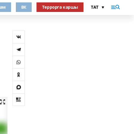
рам
ВК
Террорга каршы