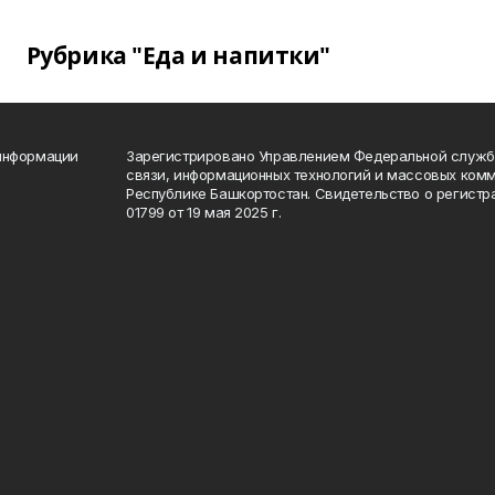
Рубрика "Еда и напитки"
 информации
Зарегистрировано Управлением Федеральной службы
связи, информационных технологий и массовых комм
Республике Башкортостан. Свидетельство о регист
01799 от 19 мая 2025 г.