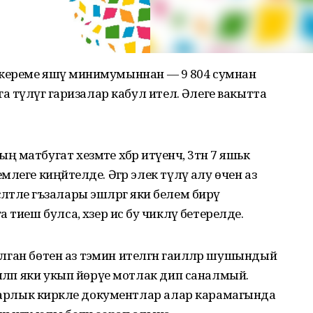
әр (кереме яшәү минимумыннан — 9 804 сумнан
 түләүгә гаризалар кабул ителә. Әлеге вакытта
атбугат хезмәте хәбәр итүенчә, 3тән 7 яшькә
еге киңәйтелде. Әгәр элек түләү алу өчен аз
әләтле әгъзалары эшләргә яки белем бирү
тиеш булса, хәзер исә бу чикләү бетерелде.
булган бөтен аз тәэмин ителгән гаиләләр шушындый
шләп яки укып йөрүе мотлак дип саналмый.
 Барлык кирәкле документлар алар карамагында