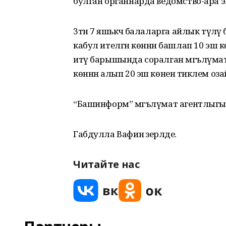
булган органнарда ведомство-ара э
3тән 7 яшькәчә балаларга айлык түлә
кабул ителгән көннән башлап 10 эш 
итү барышында соралган мәгълүматла
көннән алып 20 эш көненә тиклем оз
“Башинформ” мәгълүмат агентлыгы
Габдулла Вафин әзерләде.
Читайте нас