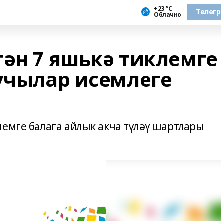
+23 °С
Телег
Облачно
тән 7 яшькә тиклемге
лучылар исемлеге
лемге балага айлык акча түләү шартлары