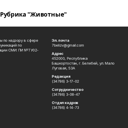
Рубрика "Животные"
 по надзору в сфере
Эл. почта
уникаций по
7belizv@gmail.com
рации СМИ: ПИ №ТУ02-
Адрес
452000, Республика
Башкортостан, г. Белебей, ул. Мало
Луговая, 53А
Редакция
(34786) 3-17-02
Сотрудничество
(34786) 3-08-47
Отдел кадров
(34786) 4-14-73