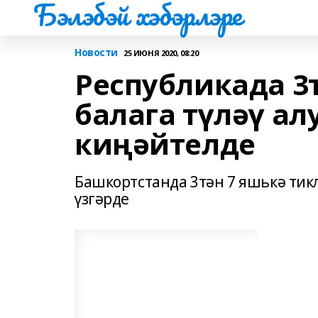
Бэлэбэй хэбэрлэре
Новости
25 ИЮНЯ 2020, 08:20
Республикада 3
балага түләү а
киңәйтелде
Башкортстанда 3тән 7 яшькә тик
үзгәрде