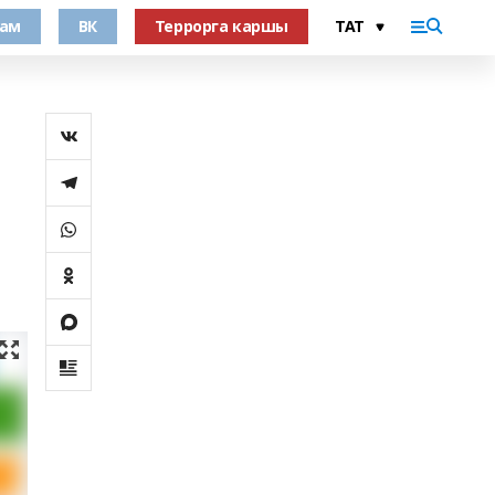
рам
ВК
Террорга каршы