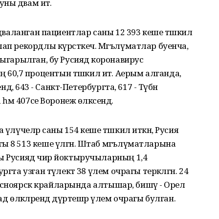
ны дәвам итә.
 дәваланган пациентлар саны 12 393 кеше тәшкил
лап рекордлы күрсәткеч. Мәгълүматлар буенча,
чыгарылган, бу Русиядә коронавирус
0,7 процентын тәшкил итә. Аерым алганда,
ндә, 643 - Санкт-Петербургта, 617 - Түбән
 һәм 407се Воронеж өлкәсендә.
 үлүчеләр саны 154 кеше тәшкил иткән, Русия
ы 8 513 кеше үлгән. Штаб мәгълүматларына
ы Русиядә чир йоктыручыларның 1,4
гта узган тәүлектә 38 үлем очрагы теркәлгән. 24
 Красноярск крайларында алтышар, бишәү - Орел
ад өлкәләрендә дүртешәр үлем очрагы булган.