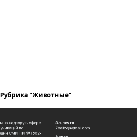
Рубрика "Животные"
 по надзору в сфере
Эл. почта
уникаций по
7belizv@gmail.com
рации СМИ: ПИ №ТУ02-
Адрес