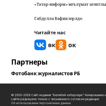
«Татар-информ» мәгълүмат агентлы
Габдулла Вафин әзерләде.
Читайте нас
Партнеры
Фотобанк журналистов РБ
© 2020-2026 Сайт издания "Белебей хэбэрлэре" Копирование
сайта разрешено только с письменного согласия редакции
Об использовании персональных данных