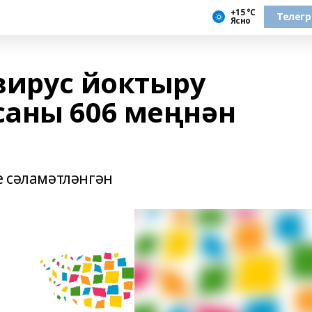
+15 °С
Телег
Ясно
вирус йоктыру
аны 606 меңнән
е сәламәтләнгән