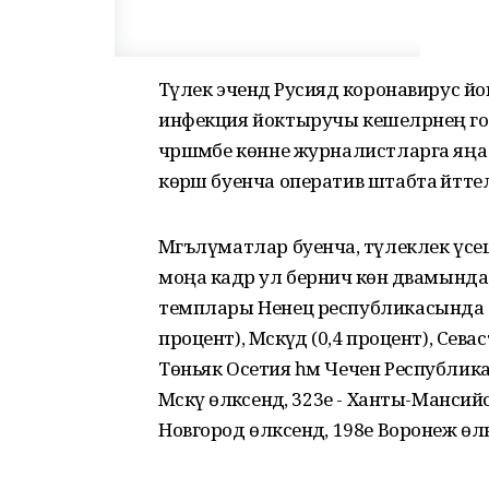
Тәүлек эчендә Русиядә коронавирус
инфекция йоктыручы кешеләрнең го
чәршәмбе көнне журналистларга яң
көрәш буенча оператив штабта әйттеләр
Мәгълүматлар буенча, тәүлеклек үсеш
моңа кадәр ул берничә көн дәвамында 
темплары Ненец республикасында (0 
процент), Мәскәүдә (0,4 процент), Сев
Төньяк Осетия һәм Чечен Республикас
Мәскәү өлкәсендә, 323е - Ханты-Мансий
Новгород өлкәсендә, 198е Воронеж өл