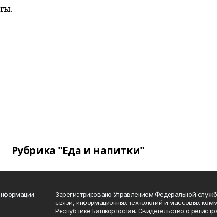
гы.
Рубрика "Еда и напитки"
 информации
Зарегистрировано Управлением Федеральной службы
связи, информационных технологий и массовых комм
Республике Башкортостан. Свидетельство о регист