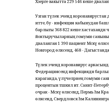
Хәзерге вакытта 229 546 кеше дәвалану
Узган тәүлек эчендә коронавирустан
итте, бу - инфекция кабынудан баш
барлыгы 368 822 кеше хастаханәдән 
йоктыручыларның гомуми санының 6
дәваланган 1 390 пациент Мәскәү өлкәсе
Новгород өлкәсендә, 468 - Дагыстанда
Тәүлек эчендә коронавирус аркасында
Федерациясендә инфекциядән барлыг
караганда, үлүчеләрнең гомуми сан
процентын тәшкил итә. Санкт-Петербур
очрак - Мәскәү өлкәсендә, Пермь һәм
өлкәсендә, Свердловск һәм Калинингр