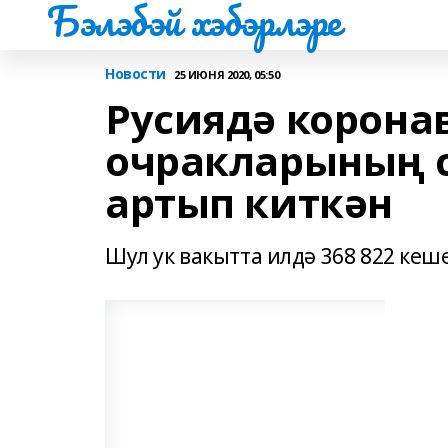
Бэлэбэй хэбэрлэре
Новости
25 ИЮНЯ 2020, 05:50
Русиядә корона
очракларының с
артып киткән
Шул ук вакытта илдә 368 822 кеш