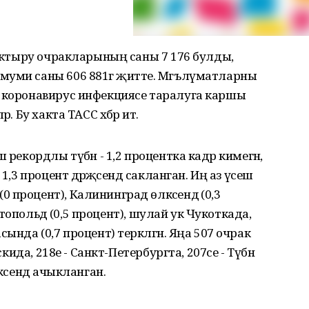
 йоктыру очракларының саны 7 176 булды,
муми саны 606 881гә җитте. Мәгълүматларны
а коронавирус инфекциясе таралуга каршы
. Бу хакта ТАСС хәбәр итә.
 рекордлы түбән - 1,2 процентка кадәр кимегән,
1,3 процент дәрәҗәсендә сакланган. Иң аз үсеш
процент), Калининград өлкәсендә (0,3
астопольдә (0,5 процент), шулай ук Чукоткада,
ында (0,7 процент) теркәлгән. Яңа 507 очрак
скида, 218е - Санкт-Петербургта, 207се - Түбән
кәсендә ачыкланган.