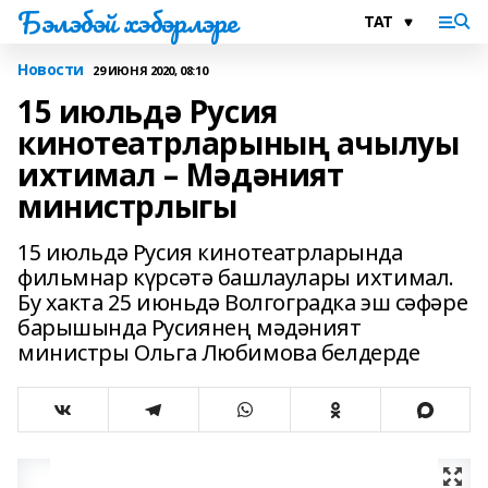
Бэлэбэй хэбэрлэре
Новости
29 ИЮНЯ 2020, 08:10
15 июльдә Русия
кинотеатрларының ачылуы
ихтимал – Мәдәният
министрлыгы
15 июльдә Русия кинотеатрларында
фильмнар күрсәтә башлаулары ихтимал.
Бу хакта 25 июньдә Волгоградка эш сәфәре
барышында Русиянең мәдәният
министры Ольга Любимова белдерде