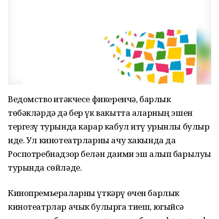
Ведомство җитәкчесе фикеренчә, барлык
төбәкләрдә дә бер үк вакытта аларның эшен
тергезү турында карар кабул итү урынлы булыр
иде. Ул кинотеатрларны ачу хакында да
Роспотребнадзор белән даими эш алып барылуы
турында сөйләде.
Кинопремьераларны үткәрү өчен барлык
кинотеатрлар ачык булырга тиеш, югыйсә