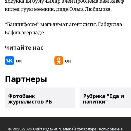
хокукка ия булучылар өчен проблема һәм хәвеф
килеп тууы мөмкин, диде Ольга Любимова.
“Башинформ” мәгълүмат агентлыгы. Габдулла
Вафин әзерләде.
Читайте нас
Партнеры
Фотобанк
Рубрика "Еда и
журналистов РБ
напитки"
© 2020-2026 Сайт издания "Белебей хэбэрлэре" Копирование