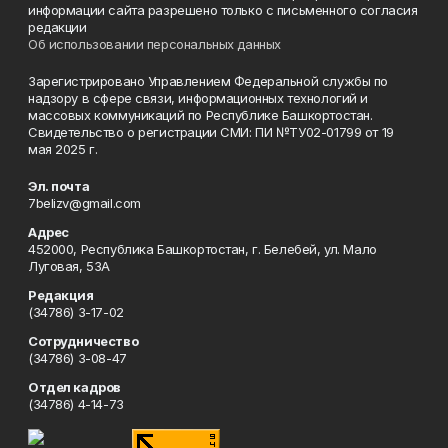
информации сайта разрешено только с письменного согласия
редакции
Об использовании персональных данных
Зарегистрировано Управлением Федеральной службы по
надзору в сфере связи, информационных технологий и
массовых коммуникаций по Республике Башкортостан.
Свидетельство о регистрации СМИ: ПИ №ТУ02-01799 от 19
мая 2025 г.
Эл. почта
7belizv@gmail.com
Адрес
452000, Республика Башкортостан, г. Белебей, ул. Мало
Луговая, 53А
Редакция
(34786) 3-17-02
Сотрудничество
(34786) 3-08-47
Отдел кадров
(34786) 4-14-73