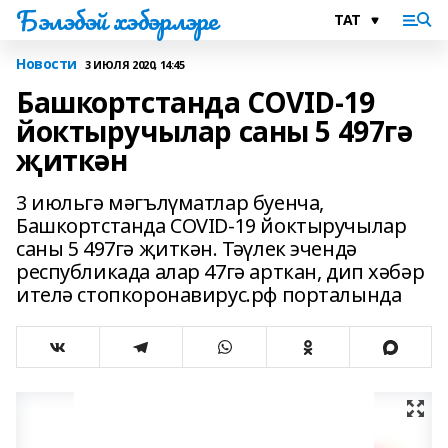
Бэлэбэй хэбэрлэре
Новости
3 ИЮЛЯ 2020, 14:45
Башкортстанда COVID-19
йоктыручылар саны 5 497гә
җиткән
3 июльгә мәгълүматлар буенча,
Башкортстанда COVID-19 йоктыручылар
саны 5 497гә җиткән. Тәүлек эчендә
республикада алар 47гә арткан, дип хәбәр
ителә стопкоронавирус.рф порталында