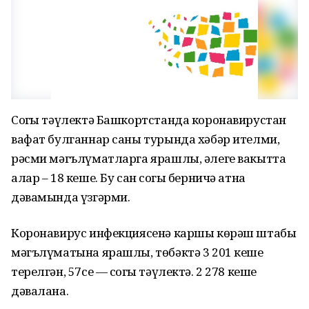
Соңгы тәүлектә Башкортстанда коронавирустан
вафат булганнар саны турында хәбәр ителми,
рәсми мәгълүматларга ярашлы, әлеге вакытта
алар – 18 кеше. Бу сан соңгы берничә атна
дәвамында үзгәрми.
Коронавирус инфекциясенә каршы көрәш штабы
мәгълүматына ярашлы, төбәктә 3 201 кеше
терелгән, 57се — соңгы тәүлектә. 2 278 кеше
дәвалана.