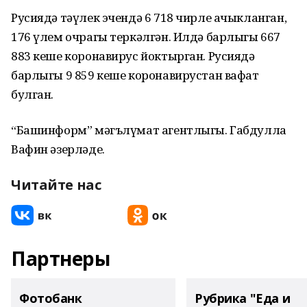
Русиядә тәүлек эчендә 6 718 чирле ачыкланган,
176 үлем очрагы теркәлгән. Илдә барлыгы 667
883 кеше коронавирус йоктырган. Русиядә
барлыгы 9 859 кеше коронавирустан вафат
булган.
“Башинформ” мәгълүмат агентлыгы. Габдулла
Вафин әзерләде.
Читайте нас
Партнеры
Фотобанк
Рубрика "Еда и