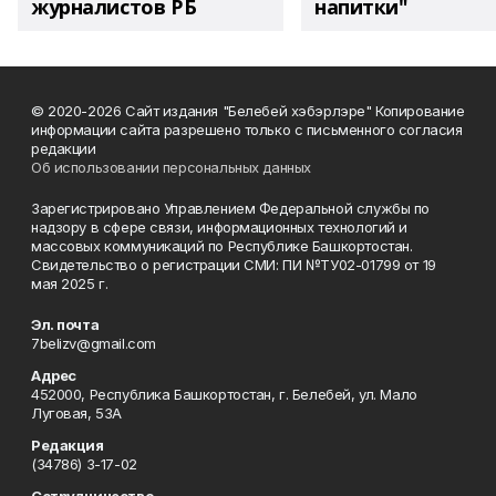
журналистов РБ
напитки"
© 2020-2026 Сайт издания "Белебей хэбэрлэре" Копирование
информации сайта разрешено только с письменного согласия
редакции
Об использовании персональных данных
Зарегистрировано Управлением Федеральной службы по
надзору в сфере связи, информационных технологий и
массовых коммуникаций по Республике Башкортостан.
Свидетельство о регистрации СМИ: ПИ №ТУ02-01799 от 19
мая 2025 г.
Эл. почта
7belizv@gmail.com
Адрес
452000, Республика Башкортостан, г. Белебей, ул. Мало
Луговая, 53А
Редакция
(34786) 3-17-02