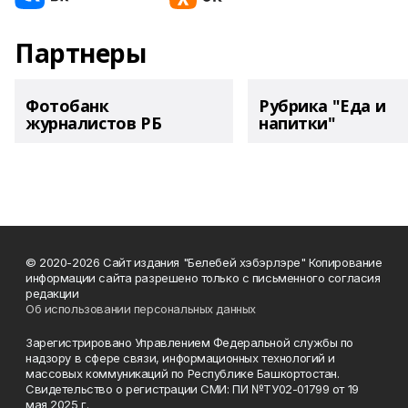
Партнеры
Фотобанк
Рубрика "Еда и
журналистов РБ
напитки"
© 2020-2026 Сайт издания "Белебей хэбэрлэре" Копирование
информации сайта разрешено только с письменного согласия
редакции
Об использовании персональных данных
Зарегистрировано Управлением Федеральной службы по
надзору в сфере связи, информационных технологий и
массовых коммуникаций по Республике Башкортостан.
Свидетельство о регистрации СМИ: ПИ №ТУ02-01799 от 19
мая 2025 г.