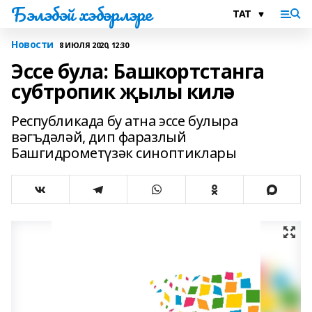
Бэлэбэй хэбэрлэре
Новости
8 ИЮЛЯ 2020, 12:30
Эссе була: Башкортстанга
субтропик җылы килә
Республикада бу атна эссе булыра
вәгъдәләй, дип фаразлый
Башгидрометүзәк синоптиклары