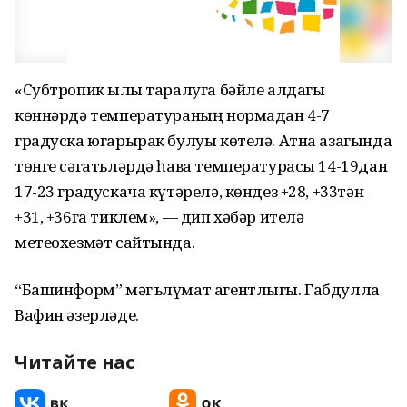
«Субтропик җылы таралуга бәйле алдагы
көннәрдә температураның нормадан 4-7
градуска югарырак булуы көтелә. Атна азагында
төнге сәгатьләрдә һава температурасы 14-19дан
17-23 градускача күтәрелә, көндез +28, +33тән
+31, +36га тиклем», — дип хәбәр ителә
метеохезмәт сайтында.
“Башинформ” мәгълүмат агентлыгы. Габдулла
Вафин әзерләде.
Читайте нас