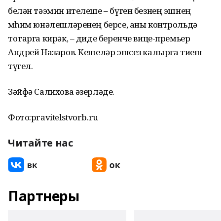
белән тәэмин ителеше – бүген безнең эшнең
мөһим юнәлешләренең берсе, аны контрольдә
тотарга кирәк, – диде беренче вице-премьер
Андрей Назаров. Кешеләр эшсез калырга тиеш
түгел.
Зәйфә Салихова әзерләде.
Фото:pravitelstvorb.ru
Читайте нас
Партнеры