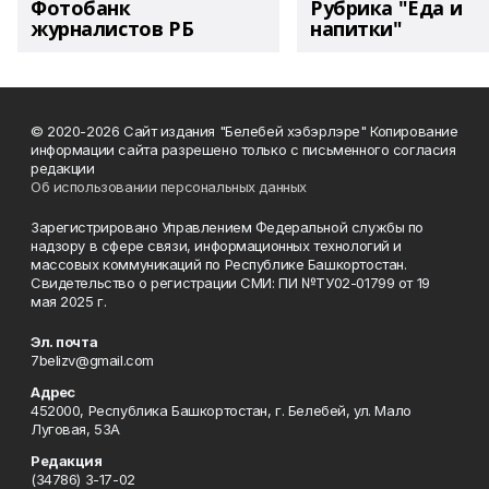
Фотобанк
Рубрика "Еда и
журналистов РБ
напитки"
© 2020-2026 Сайт издания "Белебей хэбэрлэре" Копирование
информации сайта разрешено только с письменного согласия
редакции
Об использовании персональных данных
Зарегистрировано Управлением Федеральной службы по
надзору в сфере связи, информационных технологий и
массовых коммуникаций по Республике Башкортостан.
Свидетельство о регистрации СМИ: ПИ №ТУ02-01799 от 19
мая 2025 г.
Эл. почта
7belizv@gmail.com
Адрес
452000, Республика Башкортостан, г. Белебей, ул. Мало
Луговая, 53А
Редакция
(34786) 3-17-02