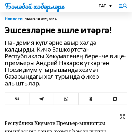
Бэлэбэй хэбэрлэре
Новости
16 ИЮЛЯ 2020, 06:14
Эшсезләрне эшле итәргә!
Пандемия күпләрне авыр хәлдә
калдырды. Кичә Башкортстан
Республикасы Хөкүмәтенең беренче вице-
премьеры Андрей Назаров үткәргән
Президиум утырышында хезмәт
базарындагы хәл турында фикер
алыштылар.
Республика Хөкүмәте Премьер-министры
урынбасары, гаилә, хезмәт һәм халыкны