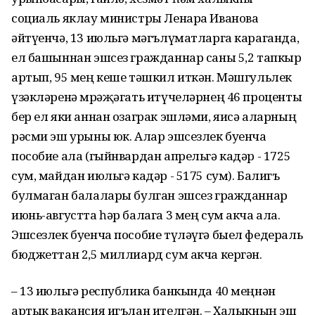
социаль яклау министры Ленара Иванова
әйтүенчә, 13 июльгә мәгълүматларга караганда,
ел башыннан эшсез гражданнар саны 5,2 тапкыр
артып, 95 мең кеше тәшкил иткән. Мәшгульлек
үзәкләренә мөрәҗәгать итүчеләрнең 46 проценты
бер ел яки аннан озаграк эшләми, яисә аларның
рәсми эш урыны юк. Алар эшсезлек буенча
пособие ала (гыйнвардан апрельгә кадәр - 1725
сум, майдан июльгә кадәр - 5175 сум). Балигъ
булмаган балалары булган эшсез гражданнар
июнь-августта һәр балага 3 мең сум акча ала.
Эшсезлек буенча пособие түләүгә быел федераль
бюджеттан 2,5 миллиард сум акча кергән.
– 13 июльгә республика банкында 40 меңнән
артык вакансия игълан ителгән. – Халыкның эш