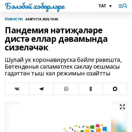
Бэлэбэй хэбэрлэре
Новости
4 АВГУСТА 2020, 10:40
Пандемия нәтиҗәләре
дистә еллар дәвамында
сизеләчәк
Шулай ук коронавируска бәйле рәвештә,
Бөтендөнья сәламәтлек саклау оешмасы
гадәттән тыш хәл режимын озайтты