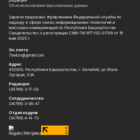
редакции
Об использовании персональных данных
Зарегистрировано Управлением Федеральной службы по
надзору в сфере связи, информационных технологий и
массовых коммуникаций по Республике Башкортостан.
Свидетельство о регистрации СМИ: ПИ №ТУ02-01799 от 19
мая 2025 г.
Эл. почта
7belizv@gmail.com
Адрес
452000, Республика Башкортостан, г. Белебей, ул. Мало
Луговая, 53А
Редакция
(34786) 3-17-02
Сотрудничество
(34786) 3-08-47
Отдел кадров
(34786) 4-14-73