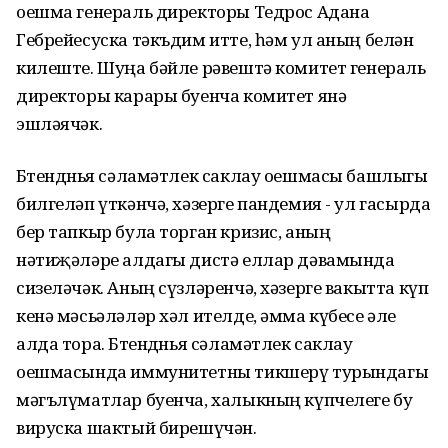
оешма генераль директоры Тедрос Адана
Гебрейесуска тәкъдим итте, һәм ул аның белән
килеште. Шуңа бәйле рәвештә комитет генераль
директоры карары буенча комитет янә
эшләячәк.
Бөтендөнья сәламәтлек саклау оешмасы башлыгы
билгеләп үткәнчә, хәзерге пандемия - ул гасырда
бер тапкыр була торган кризис, аның
нәтиҗәләре алдагы дистә еллар дәвамында
сизеләчәк. Аның сүзләренчә, хәзерге вакытта күп
кенә мәсьәләләр хәл ителде, әмма күбесе әле
алда тора. Бөтендөнья сәламәтлек саклау
оешмасында иммунитетны тикшерү турындагы
мәгълүматлар буенча, халыкның күпчелеге бу
вируска шактый бирешүчән.