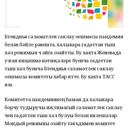
Бөтендөнья сәламәтлек саклау оешмасы пандемия
белән бәйле рәвештә, халыкара гадәттән тыш
хәл режимын өч айга озайтты. Бу хакта Женевада
узган киңәшмә нәтиҗәләре буенча гадәттән
тыш хәл буенча Бөтендөнья сәламәтлек саклау
оешмасы комитеты хәбәр итте. Бу хакта ТАСС
яза.
Комитетта пандемиянең һаман да халыкара
борчу тудыручы иҗтимагый сәламәтлек саклау
өчен гадәттән тыш хәл булуы белән килешәләр.
Мондый режимны озайту тәкъдимен комитет