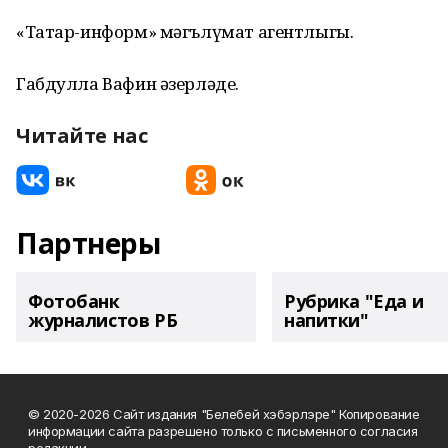
«Татар-информ» мәгълүмат агентлыгы.
Габдулла Вафин әзерләде.
Читайте нас
Партнеры
Фотобанк
Рубрика "Еда и
журналистов РБ
напитки"
© 2020-2026 Сайт издания "Белебей хэбэрлэре" Копирование
информации сайта разрешено только с письменного согласия