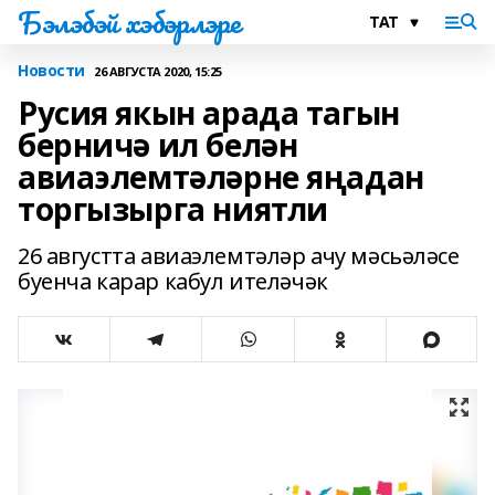
Бэлэбэй хэбэрлэре
Новости
26 АВГУСТА 2020, 15:25
Русия якын арада тагын
берничә ил белән
авиаэлемтәләрне яңадан
торгызырга ниятли
26 августта авиаэлемтәләр ачу мәсьәләсе
буенча карар кабул ителәчәк