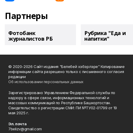
Партнеры
Фотобанк
Рубрика "Еда и
журналистов РБ
напитки"
© 2020-2026 Сайт издания "Белебей хэбэрлэре" Копирование
информации сайта разрешено только с письменного согласия
редакции
Об использовании персональных данных
Зарегистрировано Управлением Федеральной службы по
надзору в сфере связи, информационных технологий и
массовых коммуникаций по Республике Башкортостан.
Свидетельство о регистрации СМИ: ПИ №ТУ02-01799 от 19
мая 2025 г.
Эл. почта
7belizv@gmail.com