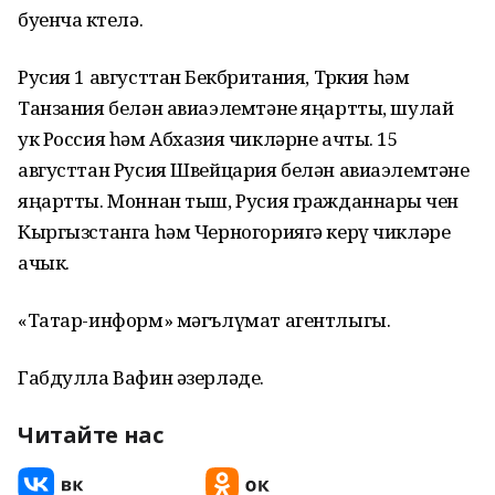
буенча көтелә.
Русия 1 августтан Бөекбритания, Төркия һәм
Танзания белән авиаэлемтәне яңартты, шулай
ук Россия һәм Абхазия чикләрне ачты. 15
августтан Русия Швейцария белән авиаэлемтәне
яңартты. Моннан тыш, Русия гражданнары өчен
Кыргызстанга һәм Черногориягә керү чикләре
ачык.
«Татар-информ» мәгълүмат агентлыгы.
Габдулла Вафин әзерләде.
Читайте нас