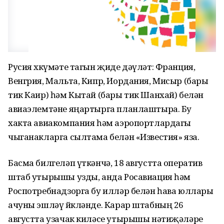
Русия хөкүмәте тагын җиде дәүләт: Франция,
Венгрия, Мальта, Кипр, Иордания, Мисыр (бары
тик Каир) һәм Кытай (бары тик Шанхай) белән
авиаэлемтәне яңартырга планлаштыра. Бу
хакта авиакомпания һәм аэропортлардагы
чыганакларга сылтама белән «Известия» яза.
Басма билгеләп үткәнчә, 18 августта оператив
штаб утырышы узды, анда Росавиация һәм
Роспотребнадзорга бу илләр белән һава юллары
ачуны эшләү йөкләнде. Карар штабның 26
августта узачак киләсе утырышы нәтиҗәләре