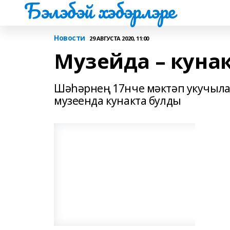
Бэлэбэй хэбэрлэре
Новости
29 АВГУСТА 2020, 11:00
Музейда – куна
Шәһәрнең 17нче мәктәп укучыла
музеенда кунакта булды