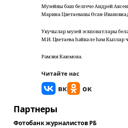
Музейның баш белгече Андрей Аксен
Марина Цветаеваның Өсән-Ивановк
Укучылар музей эскпонатлары бел
М.И. Цветаева һәйкәле һәм Кызлар
Рәмзия Каюмова.
Читайте нас
Партнеры
Фотобанк журналистов РБ