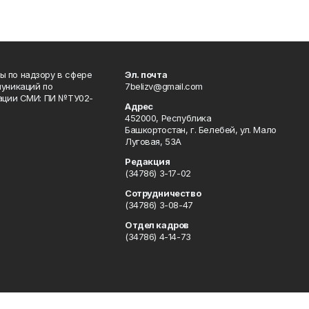
 по надзору в сфере
Эл. почта
уникаций по
7belizv@gmail.com
рации СМИ: ПИ №ТУ02-
Адрес
452000, Республика
Башкортостан, г. Белебей, ул. Мало
Луговая, 53А
Редакция
(34786) 3-17-02
Сотрудничество
(34786) 3-08-47
Отдел кадров
(34786) 4-14-73