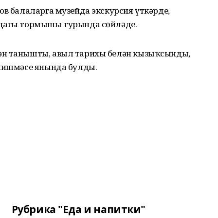
ов балаларга музейда экскурсия үткәрде,
адагы тормышы турында сөйләде.
ән танышты, авыл тарихы белән кызыҡсынды,
 чишмәсе янында булды.
Рубрика "Еда и напитки"