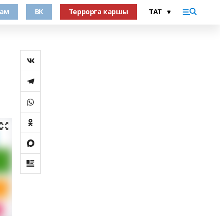
рам
ВК
Террорга каршы