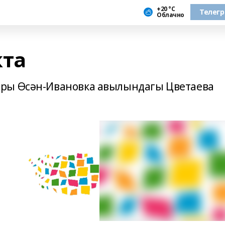
+20 °С
Телег
Облачно
кта
ры Өсән-Ивановка авылындагы Цветаева