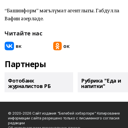
“Башинформ” мәгълүмат агентлыгы. Габдулла
Вафин әзерләде.
Читайте нас
Партнеры
Фотобанк
Рубрика "Еда и
журналистов РБ
напитки"
© 2020-2026 Сайт издания "Белебей хэбэрлэре" Копирование
информации сайта разрешено только с письменного согласия
редакции
Об использовании персональных данных