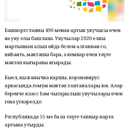
Башкортстанның 490 меңнән артык укучысы өчен
яңа уку елы башлана. Укучылар 2020 елның
мартыннан алып өйдә белем алганнан соң,
ниһаять, мәктәпкә бара, ә кемнәр өчен тәүге
мәктәп кыңгыравы яңгырады.
Быел, кызганычка каршы, коронавирус
аркасында гомум мәктәп тантаналары юк. Алар
беренче класс һәм чыгарылыш укучылары өчен
генә үткәрелде.
Республикада 55 мең бала тәүге тапкыр парта
артына утырды.