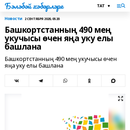
Бэлэбэй хэбэрлэре
Новости
2 СЕНТЯБРЯ 2020, 05:20
Башкортстанның 490 мең
укучысы өчен яңа уку елы
башлана
Башкортстанның 490 мең укучысы өчен
яңа уку елы башлана