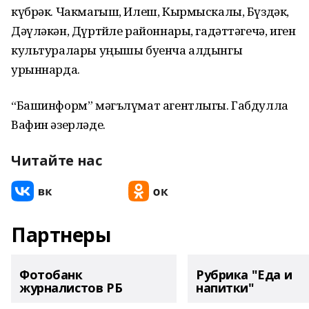
күбрәк. Чакмагыш, Илеш, Кырмыскалы, Бүздәк,
Дәүләкән, Дүртөйле районнары, гадәттәгечә, иген
культуралары уңышы буенча алдынгы
урыннарда.
“Башинформ” мәгълүмат агентлыгы. Габдулла
Вафин әзерләде.
Читайте нас
Партнеры
Фотобанк
Рубрика "Еда и
журналистов РБ
напитки"