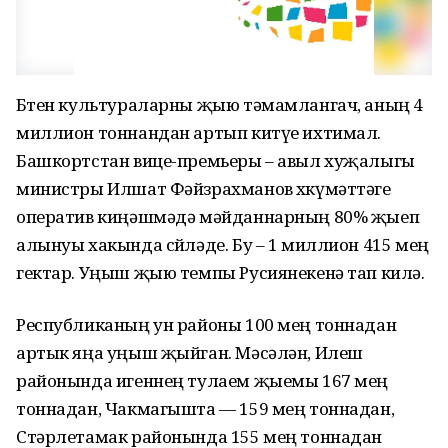
Бөтен культураларны җыю тәмамлангач, аның 4
миллион тоннандан артып китүе ихтимал.
Башкортстан вице-премьеры – авыл хуҗалыгы
министры Илшат Фәйзрахманов хөкүмәттәге
оператив киңәшмәдә мәйданнарның 80% җыеп
алынуы хакында сөйләде. Бу – 1 миллион 415 мең
гектар. Уңыш җыю темпы Русиянекенә тап килә.
Республиканың ун районы 100 мең тоннадан
артык яңа уңыш җыйган. Мәсәлән, Илеш
районында игеннең тулаем җыемы 167 мең
тоннадан, Чакмагышта — 159 мең тоннадан,
Стәрлетамак районында 155 мең тоннадан