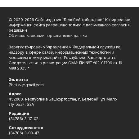
© 2020-2026 Сайт издания "Белебей хэбэрлэре" Копирование
информации сайта разрешено только с письменного согласия
редакции
Об использовании персональных данных
Зарегистрировано Управлением Федеральной службы по
надзору в сфере связи, информационных технологий и
массовых коммуникаций по Республике Башкортостан.
Свидетельство о регистрации СМИ: ПИ №ТУ02-01799 от 19
мая 2025 г.
Эл. почта
7belizv@gmail.com
Адрес
452000, Республика Башкортостан, г. Белебей, ул. Мало
Луговая, 53А
Редакция
(34786) 3-17-02
Сотрудничество
(34786) 3-08-47