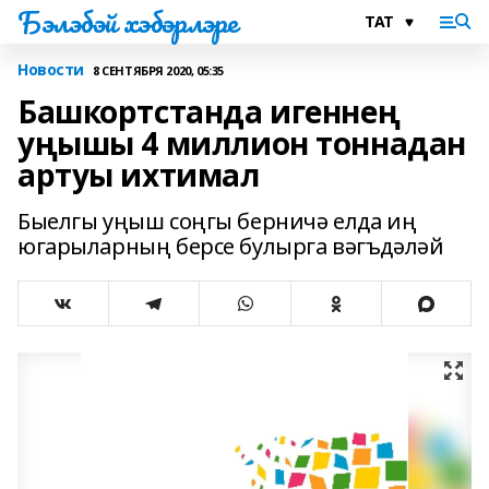
Бэлэбэй хэбэрлэре
Новости
8 СЕНТЯБРЯ 2020, 05:35
Башкортстанда игеннең
уңышы 4 миллион тоннадан
артуы ихтимал
Быелгы уңыш соңгы берничә елда иң
югарыларның берсе булырга вәгъдәләй