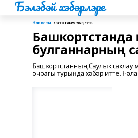
Бэлэбэй хэбэрлэре
Новости
10 СЕНТЯБРЯ 2020, 12:35
Башкортстанда 
булганнарның с
Башкортстанның Саулык саклау 
очрагы турында хәбәр итте. Һәл