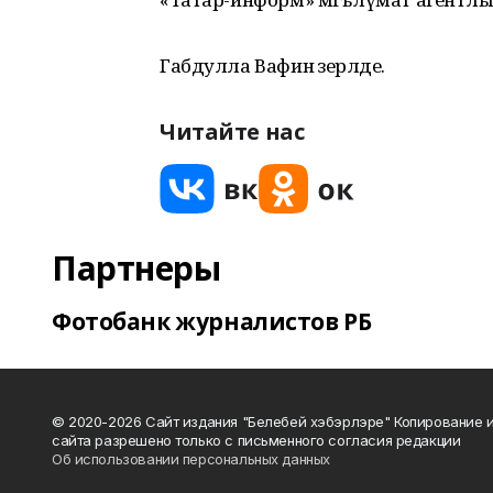
Габдулла Вафин әзерләде.
Читайте нас
Партнеры
Фотобанк журналистов РБ
© 2020-2026 Сайт издания "Белебей хэбэрлэре" Копирование
сайта разрешено только с письменного согласия редакции
Об использовании персональных данных