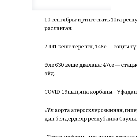
10 сентябрьгә иртәнге сәгать 10га р
расланган.
7 441 кеше терелгән, 148е — соңгы тәүл
Әле 630 кеше дәвалана: 47се — стац
өйдә.
COVID-19ның яңа корбаны – Уфадан 
«Ул аорта атеросклерозыннан, гип
дип белдерделәр республика Саул
«Татар-информ» мәгълүмат агентлы