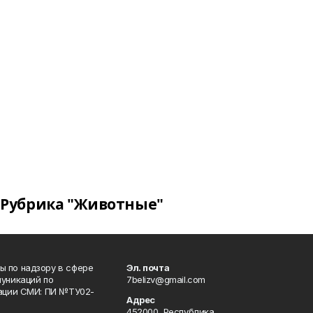
Рубрика "Животные"
 по надзору в сфере
Эл. почта
уникаций по
7belizv@gmail.com
рации СМИ: ПИ №ТУ02-
Адрес
452000, Республика