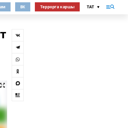
рам
ВК
Террорга каршы
т