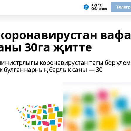
+21 °С
Телег
Облачно
коронавирустан вафа
аны 30га җитте
министрлыгы коронавирустан тагы бер үлем
ак булганнарның барлык саны — 30