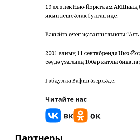
19 ел элек Нью-Йоркта һәм АКШның
якын кеше һәлак булган иде.
Вакыйга өчен җаваплылыкны “Аль-К
2001 елның 11 сентябрендә Нью-Йо
сәүдә үзәгенең 100әр катлы бинал
Габдулла Вафин әзерләде.
Читайте нас
Партнеры