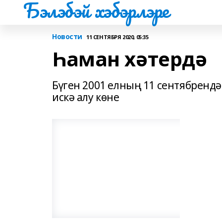
Бэлэбэй хэбэрлэре
Новости
11 СЕНТЯБРЯ 2020, 05:35
Һаман хәтердә
Бүген 2001 елның 11 сентябренд
искә алу көне