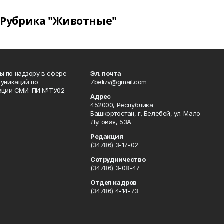
Рубрика "Животные"
 по надзору в сфере
Эл. почта
уникаций по
7belizv@gmail.com
рации СМИ: ПИ №ТУ02-
Адрес
452000, Республика
Башкортостан, г. Белебей, ул. Мало
Луговая, 53А
Редакция
(34786) 3-17-02
Сотрудничество
(34786) 3-08-47
Отдел кадров
(34786) 4-14-73