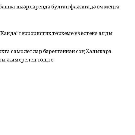
 башка шәһәрләрендә булган фаҗигадә өч меңгә
аида”террористик төркеме үз өстенә алды.
ркта самолетлар бәрелгәннән соң Халыкара
ары җимерелеп төште.