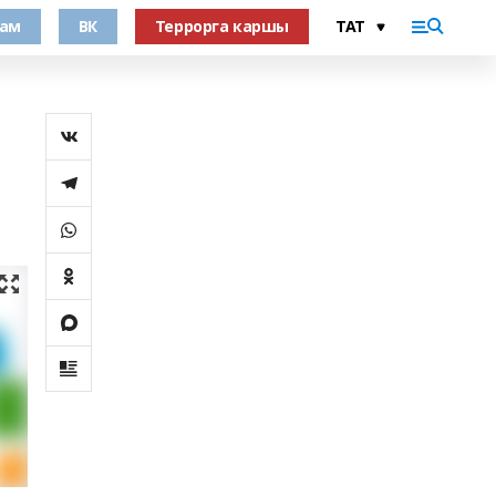
рам
ВК
Террорга каршы