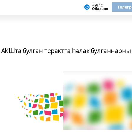
+28 °С
Телег
Облачно
ә АКШта булган терактта һәлак булганнарны