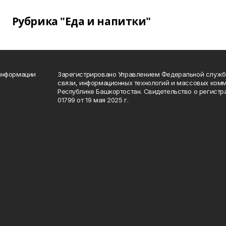
Рубрика "Еда и напитки"
 информации
Зарегистрировано Управлением Федеральной службы
связи, информационных технологий и массовых комм
Республике Башкортостан. Свидетельство о регист
01799 от 19 мая 2025 г.