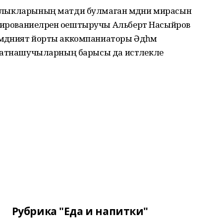
 халыкларының матди булмаган мәдәни мирасын
рмированиеләрен оештыручы Альберт Насыйров
 мәдәният йорты аккомпаниаторы Әдһәм
дә катнашучыларның барысы да истәлекле
Рубрика "Еда и напитки"