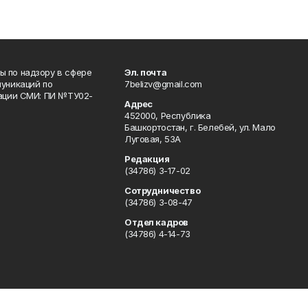
 по надзору в сфере
Эл. почта
уникаций по
7belizv@gmail.com
рации СМИ: ПИ №ТУ02-
Адрес
452000, Республика
Башкортостан, г. Белебей, ул. Мало
Луговая, 53А
Редакция
(34786) 3-17-02
Сотрудничество
(34786) 3-08-47
Отдел кадров
(34786) 4-14-73