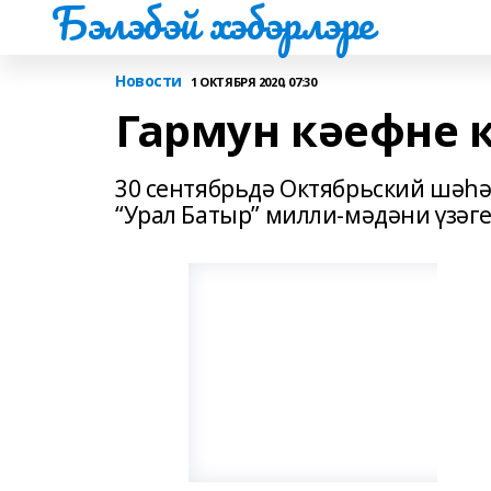
Бэлэбэй хэбэрлэре
Новости
1 ОКТЯБРЯ 2020, 07:30
Гармун кәефне 
30 сентябрьдә Октябрьский шәһә
“Урал Батыр” милли-мәдәни үзәг