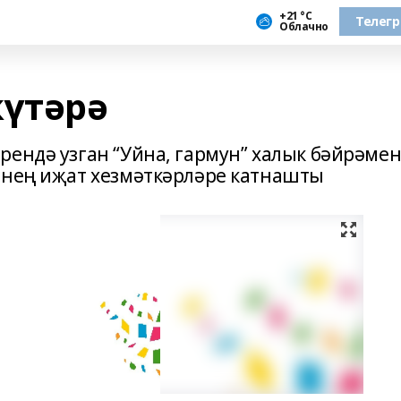
+21 °С
Телег
Облачно
күтәрә
рендә узган “Уйна, гармун” халык бәйрәме
енең иҗат хезмәткәрләре катнашты