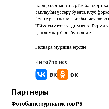
Бәләбәй районын татар һәм башкорт
саклау һәм үстерү буенча клуб фо
белән Арсен Фазуллин һәм Баженово
Шәймөхәммәтов тәкъдим итте. Бәйрәм
дипломнар белән бүләкләнде.
Гөлнара Мурзина әзерләде.
Читайте нас
Партнеры
Фотобанк журналистов РБ