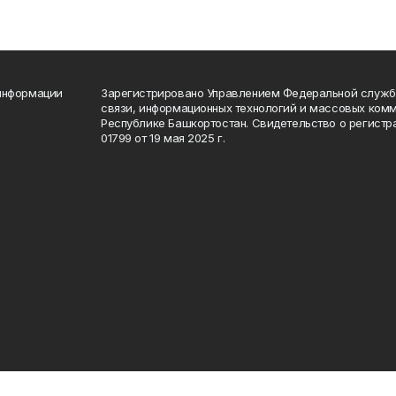
 информации
Зарегистрировано Управлением Федеральной службы
связи, информационных технологий и массовых комм
Республике Башкортостан. Свидетельство о регист
01799 от 19 мая 2025 г.