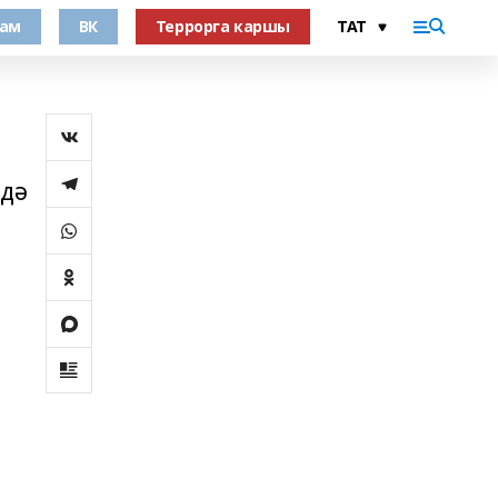
рам
ВК
Террорга каршы
ндә