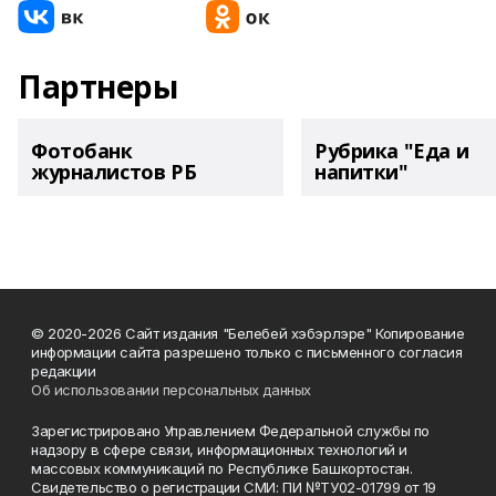
Партнеры
Фотобанк
Рубрика "Еда и
журналистов РБ
напитки"
© 2020-2026 Сайт издания "Белебей хэбэрлэре" Копирование
информации сайта разрешено только с письменного согласия
редакции
Об использовании персональных данных
Зарегистрировано Управлением Федеральной службы по
надзору в сфере связи, информационных технологий и
массовых коммуникаций по Республике Башкортостан.
Свидетельство о регистрации СМИ: ПИ №ТУ02-01799 от 19