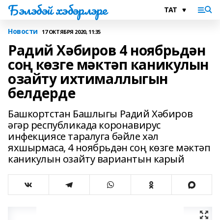
Бэлэбэй хэбэрлэре
Новости
17 ОКТЯБРЯ 2020, 11:35
Радий Хәбиров 4 ноябрьдән
соң көзге мәктәп каникулын
озайту ихтималлыгын
белдерде
Башкортстан Башлыгы Радий Хәбиров
әгәр республикада коронавирус
инфекциясе таралуга бәйле хәл
яхшырмаса, 4 ноябрьдән соң көзге мәктәп
каникулын озайту вариантын карый