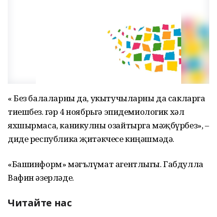
« Без балаларны да, укытучыларны да сакларга
тиешбез. Әгәр 4 ноябрьгә эпидемиологик хәл
яхшырмаса, каникулны озайтырга мәҗбүрбез», –
диде республика җитәкчесе киңәшмәдә.
«Башинформ» мәгълүмат агентлыгы. Габдулла
Вафин әзерләде.
Читайте нас