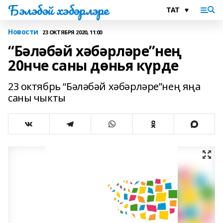
Бэлэбэй хэбэрлэре
Новости
23 ОКТЯБРЯ 2020, 11:00
“Бәләбәй хәбәрләре”нең
20нче саны дөнья күрде
23 октябрь “Бәләбәй хәбәрләре”нең яңа
саны чыкты