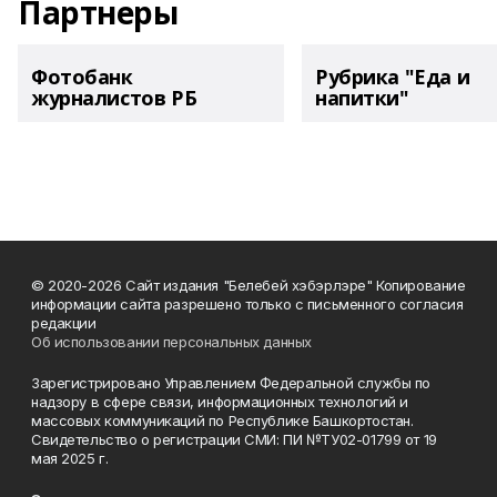
Партнеры
Фотобанк
Рубрика "Еда и
журналистов РБ
напитки"
© 2020-2026 Сайт издания "Белебей хэбэрлэре" Копирование
информации сайта разрешено только с письменного согласия
редакции
Об использовании персональных данных
Зарегистрировано Управлением Федеральной службы по
надзору в сфере связи, информационных технологий и
массовых коммуникаций по Республике Башкортостан.
Свидетельство о регистрации СМИ: ПИ №ТУ02-01799 от 19
мая 2025 г.