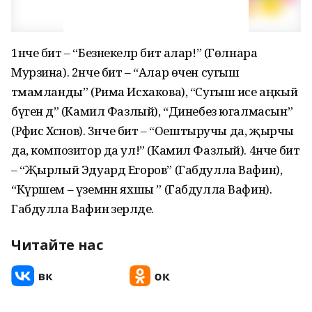
1нче бит – “Безнекеләр бит алар!” (Гөлнара
Мурзина). 2нче бит – “Алар өчен сугыш
тәмамланды” (Рима Исхакова), “Сугыш исе аңкый
бүген дә” (Камил Фазлый), “Динебез югалмасын”
(Рәфис Хәсәнов). 3нче бит – “Оештыручы да, җырчы
да, композитор да ул!” (Камил Фазлый). 4нче бит
– “Җырлый Эдуард Егоров” (Габдулла Вафин),
“Күршем – үземнән яхшы ” (Габдулла Вафин).
Габдулла Вафин әзерләде.
Читайте нас