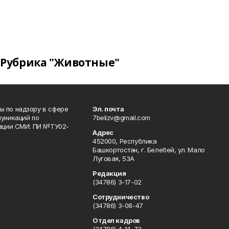
Рубрика "Животные"
 по надзору в сфере
Эл. почта
уникаций по
7belizv@gmail.com
рации СМИ: ПИ №ТУ02-
Адрес
452000, Республика
Башкортостан, г. Белебей, ул. Мало
Луговая, 53А
Редакция
(34786) 3-17-02
Сотрудничество
(34786) 3-08-47
Отдел кадров