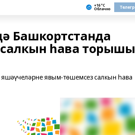
+16 °С
Телег
Облачно
дә Башкортстанда
 салкын һава торыш
а яшәүчеләрне явым-төшемсез салкын һава