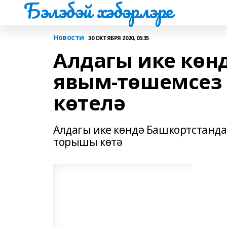
Бэлэбэй хэбэрлэре
Новости
30 ОКТЯБРЯ 2020, 05:35
Алдагы ике көн
явым-төшемсез
көтелә
Алдагы ике көндә Башкортстанд
торышы көтә