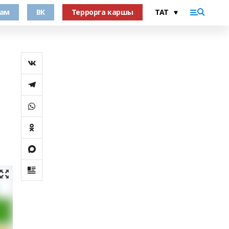
рам
ВК
Террорга каршы
ы