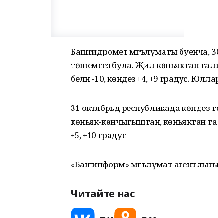
Башгидромет мәгълүматы буенча, 30
төшемсез була. Җил көньяктан талгы
белән -10, көндез +4, +9 градус. Юлла
31 октябрьдә республикада көндез 
көньяк-көнчыгыштан, көньяктан талг
+5, +10 градус.
«Башинформ» мәгълүмат агентлыгы. 
Читайте нас