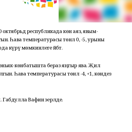
 октябрьдә республикада көн аяз, явым-
н. Һава температурасы төнлә 0, -5, урыны
рда күрү мөмкинлеге әйбәт.
төньяк-көнбатышта бераз яңгыр ява. Җил
ын. Һава температурасы төнлә -4, +1, көндез
Габдулла Вафин әзерләде.