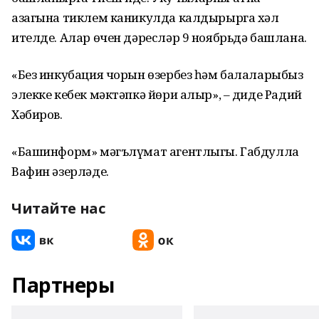
азагына тиклем каникулда калдырырга хәл
ителде. Алар өчен дәресләр 9 ноябрьдә башлана.
«Без инкубация чорын өзербез һәм балаларыбыз
элекке кебек мәктәпкә йөри алыр», – диде Радий
Хәбиров.
«Башинформ» мәгълүмат агентлыгы. Габдулла
Вафин әзерләде.
Читайте нас
Партнеры