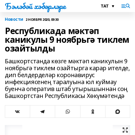
Бэлэбэй хэбэрлэре
Новости
2 НОЯБРЯ 2020, 09:30
Республикада мәктәп
каникулы 9 ноябрьгә тиклем
озайтылды
Башкортстанда көзге мәктәп каникулын 9
ноябрьгә тиклем озайтырга карар ителде,
дип белдерделәр коронавирус
инфекциясенең таралуына юл куймау
буенча оператив штаб утырышыннан соң
Башкортстан Республикасы Хөкүмәтендә