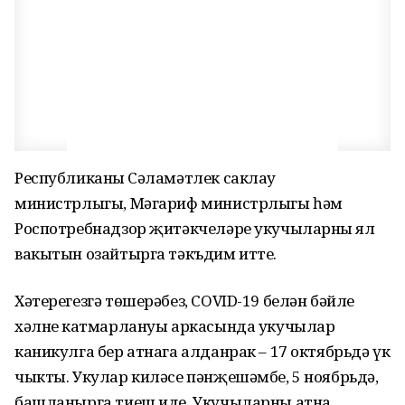
Республиканың Сәламәтлек саклау
министрлыгы, Мәгариф министрлыгы һәм
Роспотребнадзор җитәкчеләре укучыларның ял
вакытын озайтырга тәкъдим итте.
Хәтерегезгә төшерәбез, СOVID-19 белән бәйле
хәлнең катмарлануы аркасында укучылар
каникулга бер атнага алданрак – 17 октябрьдә үк
чыкты. Укулар киләсе пәнҗешәмбе, 5 ноябрьдә,
башланырга тиеш иде. Укучыларны атна