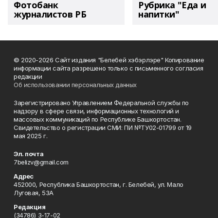
Фотобанк
Рубрика "Еда и
журналистов РБ
напитки"
© 2020-2026 Сайт издания "Белебей хэбэрлэре" Копирование
информации сайта разрешено только с письменного согласия
редакции
Об использовании персональных данных
Зарегистрировано Управлением Федеральной службы по
надзору в сфере связи, информационных технологий и
массовых коммуникаций по Республике Башкортостан.
Свидетельство о регистрации СМИ: ПИ №ТУ02-01799 от 19
мая 2025 г.
Эл. почта
7belizv@gmail.com
Адрес
452000, Республика Башкортостан, г. Белебей, ул. Мало
Луговая, 53А
Редакция
(34786) 3-17-02