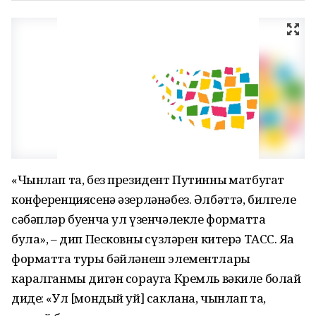
«Чынлап та, без президент Путинның матбугат
конференциясенә әзерләнәбез. Әлбәттә, билгеле
сәбәпләр буенча ул үзенчәлекле форматта
була», – дип Песковның сүзләрен китерә ТАСС. Яңа
форматта туры бәйләнеш элементлары
каралганмы дигән сорауга Кремль вәкиле болай
диде: «Ул [мондый уй] саклана, чынлап та,