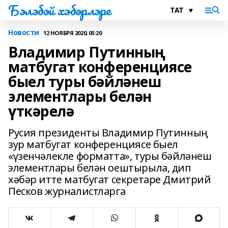
Бэлэбэй хэбэрлэре
Новости
12 НОЯБРЯ 2020, 05:20
Владимир Путинның
матбугат конференциясе
быел туры бәйләнеш
элементлары белән
үткәрелә
Русия президенты Владимир Путинның
зур матбугат конференциясе быел
«үзенчәлекле форматта», туры бәйләнеш
элементлары белән оештырыла, дип
хәбәр итте матбугат секретаре Дмитрий
Песков журналистларга