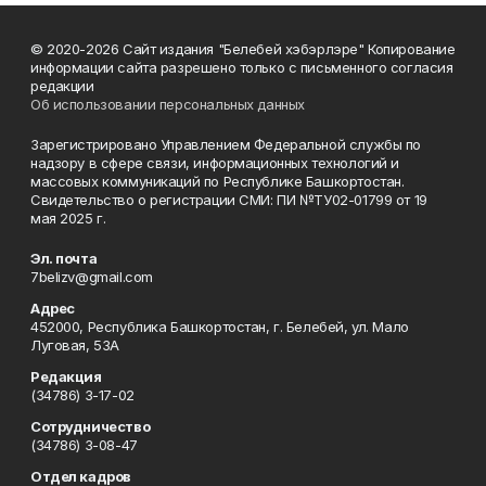
© 2020-2026 Сайт издания "Белебей хэбэрлэре" Копирование
информации сайта разрешено только с письменного согласия
редакции
Об использовании персональных данных
Зарегистрировано Управлением Федеральной службы по
надзору в сфере связи, информационных технологий и
массовых коммуникаций по Республике Башкортостан.
Свидетельство о регистрации СМИ: ПИ №ТУ02-01799 от 19
мая 2025 г.
Эл. почта
7belizv@gmail.com
Адрес
452000, Республика Башкортостан, г. Белебей, ул. Мало
Луговая, 53А
Редакция
(34786) 3-17-02
Сотрудничество
(34786) 3-08-47
Отдел кадров