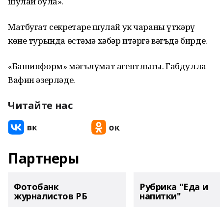
шулай була».
Матбугат секретаре шулай ук чараны үткәрү
көне турында өстәмә хәбәр итәргә вәгъдә бирде.
«Башинформ» мәгълүмат агентлыгы. Габдулла
Вафин әзерләде.
Читайте нас
Партнеры
Фотобанк
Рубрика "Еда и
журналистов РБ
напитки"