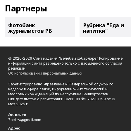
Партнеры
Фотобанк
Рубрика "Еда и
журналистов РБ
напитки"
© 2020-2026 Сайт издания "Белебей хэбэрлэре" Копирование
информации сайта разрешено только с письменного согласия
редакции
Об использовании персональных данных
Зарегистрировано Управлением Федеральной службы по
надзору в сфере связи, информационных технологий и
массовых коммуникаций по Республике Башкортостан.
Свидетельство о регистрации СМИ: ПИ №ТУ02-01799 от 19
мая 2025 г.
Эл. почта
7belizv@gmail.com
Адрес