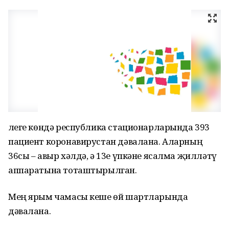
Әлеге көндә республика стационарларында 393
пациент коронавирустан дәвалана. Аларның
36сы – авыр хәлдә, ә 13е үпкәне ясалма җилләтү
аппаратына тоташтырылган.
Мең ярым чамасы кеше өй шартларында
дәвалана.