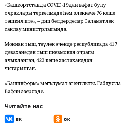
«Башкортстанда COVID-19дан вафат булу
очраклары теркәлмәде һәм элеккечә 76 кеше
тәшкил итә», – дип белдерделәр Сәламәтлек
саклау министрлыгында.
Моннан тыш, тәүлек эчендә республикада 417
дәваханәдән тыш пневмония очрагы
ачыкланган, 423 кеше хастаханәдән
чыгарылган.
«Башинформ» мәгълүмат агентлыгы. Габдулла
Вафин әзерләде.
Читайте нас