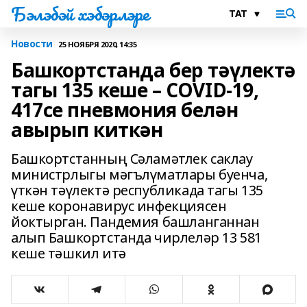
Бэлэбэй хэбэрлэре
Новости
25 НОЯБРЯ 2020, 14:35
Башкортстанда бер тәүлектә
тагы 135 кеше – COVID-19,
417се пневмония белән
авырып киткән
Башкортстанның Сәламәтлек саклау
министрлыгы мәгълүматлары буенча,
үткән тәүлектә республикада тагы 135
кеше коронавирус инфекциясен
йоктырган. Пандемия башланганнан
алып Башкортстанда чирлеләр 13 581
кеше тәшкил итә