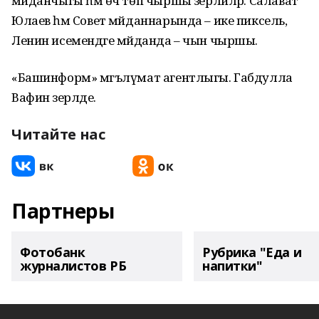
мәйданчыгы һәм өч төп чыршы әзерлиләр: Салават
Юлаев һәм Совет мәйданнарында – ике пиксель,
Ленин исемендәге мәйданда – чын чыршы.
«Башинформ» мәгълүмат агентлыгы. Габдулла
Вафин әзерләде.
Читайте нас
Партнеры
Фотобанк
Рубрика "Еда и
журналистов РБ
напитки"