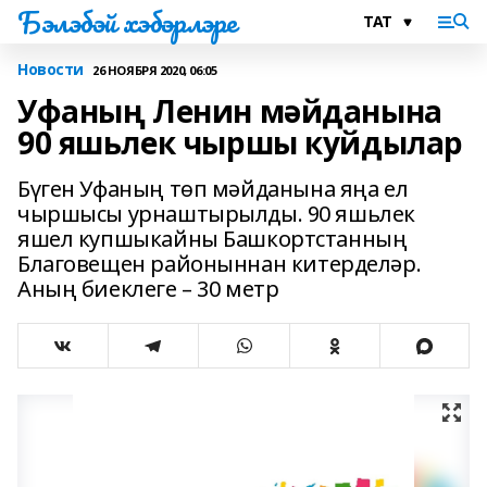
Бэлэбэй хэбэрлэре
Новости
26 НОЯБРЯ 2020, 06:05
Уфаның Ленин мәйданына
90 яшьлек чыршы куйдылар
Бүген Уфаның төп мәйданына яңа ел
чыршысы урнаштырылды. 90 яшьлек
яшел купшыкайны Башкортстанның
Благовещен районыннан китерделәр.
Аның биеклеге – 30 метр