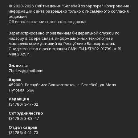
© 2020-2026 Сайт издания "Белебей хэбэрлэре" Копирование
информации сайта разрешено только с письменного согласия
редакции
Об использовании персональных данных
Зарегистрировано Управлением Федеральной службы по
надзору в сфере связи, информационных технологий и
массовых коммуникаций по Республике Башкортостан.
Свидетельство о регистрации СМИ: ПИ №ТУ02-01799 от 19
мая 2025 г.
Эл. почта
7belizv@gmail.com
Адрес
452000, Республика Башкортостан, г. Белебей, ул. Мало
Луговая, 53А
Редакция
(34786) 3-17-02
Сотрудничество
(34786) 3-08-47
Отдел кадров
(34786) 4-14-73