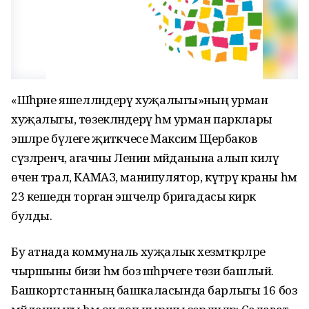
«Шәһәрне яшелләндерү хуҗалыгы»ның урман
хуҗалыгы, төзекләндерү һәм урман парклары
эшләре бүлеге җитәкчесе Максим Щербаков
сүзләренчә, агачны Ленин мәйданына алып килү
өчен трал, КАМАЗ, манипулятор, күтәрү краны һәм
23 кешедән торган эшчеләр бригадасы кирәк
булды.
Бу атнада коммуналь хуҗалык хезмәткәрләре
чыршыны бизи һәм боз шәһәрчеге төзи башлый.
Башкортстанның башкаласында барлыгы 16 боз