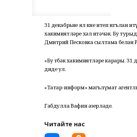
31 декабрьне ял көне итеп игълан ит
хакимиятләре хәл итәчәк. Бу турыд
Дмитрий Песковка сылтама белән Р
«Бу төбәк хакимиятләре карары. 31 д
диде ул.
«Татар-информ» мәгълүмат агентл
Габдулла Вафин әзерләде.
Читайте нас