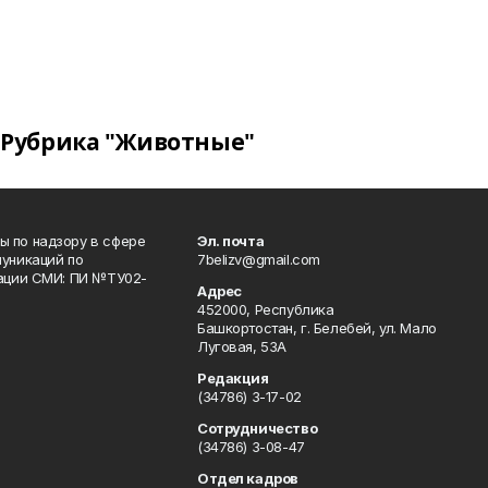
Рубрика "Животные"
 по надзору в сфере
Эл. почта
уникаций по
7belizv@gmail.com
рации СМИ: ПИ №ТУ02-
Адрес
452000, Республика
Башкортостан, г. Белебей, ул. Мало
Луговая, 53А
Редакция
(34786) 3-17-02
Сотрудничество
(34786) 3-08-47
Отдел кадров