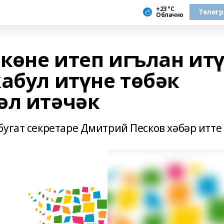
+23 °С
Телег
Облачно
 көне итеп игълан ит
абул итүне төбәк
әл итәчәк
бугат секретаре Дмитрий Песков хәбәр итте