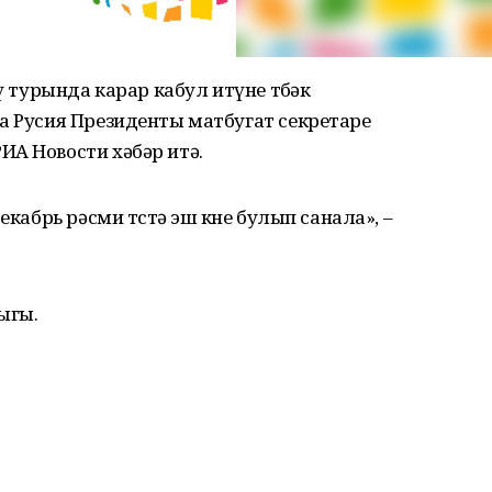
ү турында карар кабул итүне төбәк
а Русия Президенты матбугат секретаре
ИА Новости хәбәр итә.
екабрь рәсми төстә эш көне булып санала», –
ыгы.