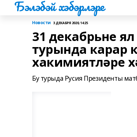
Бэлэбэй хэбэрлэре
Новости
3 ДЕКАБРЯ 2020, 14:25
31 декабрьне ял
турында карар к
хакимиятләре х
Бу турыда Русия Президенты мат