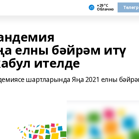
+29 °С
Телег
Облачно
пандемия
а елны бәйрәм итү
кабул ителде
демиясе шартларында Яңа 2021 елны бәйр