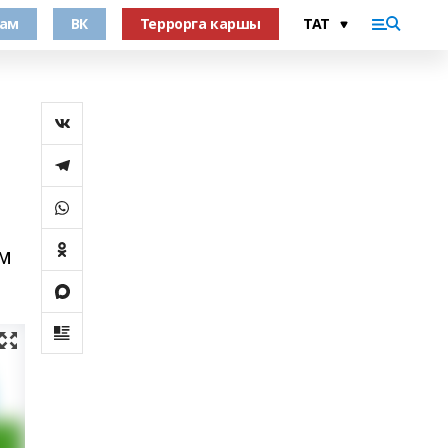
рам
ВК
Террорга каршы
әм