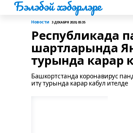
Бэлэбэй хэбэрлэре
Новости
3 ДЕКАБРЯ 2020, 05:35
Республикада 
шартларында Яң
турында карар 
Башкортстанда коронавирус пан
итү турында карар кабул ителде