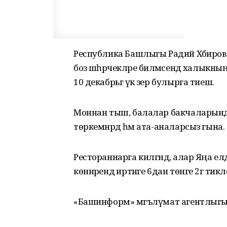
Республика Башлыгы Радий Хәбиров 
боз шәһәрчекләре биләмәсендә халы
10 декабрьгә үк әзер булырга тиеш.
Моннан тыш, балалар бакчаларында яң
төркемнәрдә һәм ата-аналарсыз гына.
Рестораннарга килгәндә, алар Яңа елда
көннәрендә иртәнге 6дан төнге 2гә тик
«Башинформ» мәгълүмат агентлыгы. 