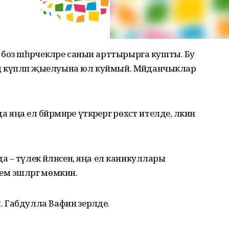
боз шәһәрчекләре санын арттырырга кушты. Бу
кның күпләп җыелуына юл куймый. Мәйданчыклар
а ел бәйрәмнәре үткәрергә рөхсәт ителде, ләкин
 – тәүлек әйләнәсенә, яңа ел каникуллары
лем эшләргә мөмкин.
Габдулла Вафин әзерләде.