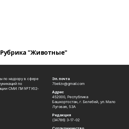
Рубрика "Животные"
 по надзору в сфере
Эл. почта
уникаций по
7belizv@gmail.com
рации СМИ: ПИ №ТУ02-
Адрес
452000, Республика
Башкортостан, г. Белебей, ул. Мало
Луговая, 53А
Редакция
(34786) 3-17-02
Сотрудничество