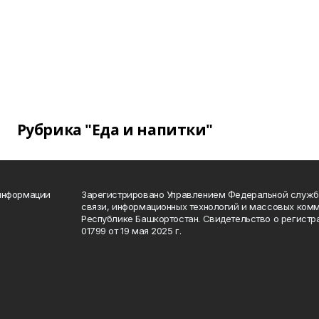
Рубрика "Еда и напитки"
 информации
Зарегистрировано Управлением Федеральной службы
связи, информационных технологий и массовых комм
Республике Башкортостан. Свидетельство о регист
01799 от 19 мая 2025 г.