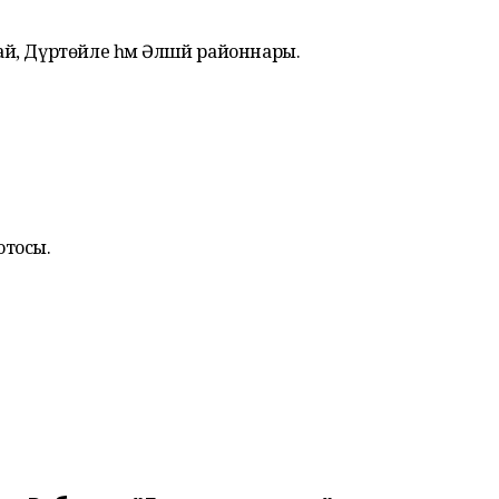
й, Дүртөйле һәм Әлшәй районнары.
отосы.