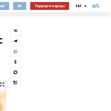
рам
ВК
Террорга каршы
с