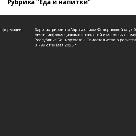
Рубрика "Еда и напитки"
 информации
Зарегистрировано Управлением Федеральной службы
связи, информационных технологий и массовых комм
Республике Башкортостан. Свидетельство о регист
01799 от 19 мая 2025 г.