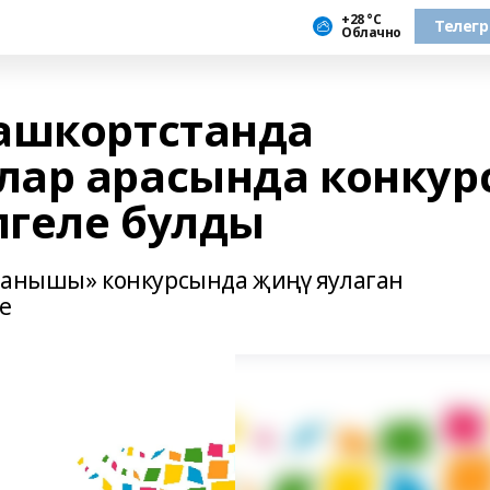
+28 °С
Телег
Облачно
ашкортстанда
ар арасында конкур
геле булды
азанышы» конкурсында җиңү яулаган
е