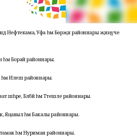
ә Нефтекама, Уфа һәм Бөрҗән районнары җиңүче
н һәм Борай районнары.
 һәм Илеш районнары.
шәһәре, Бәләбәй һәм Тәтешле районнары.
мак, Яңавыл һәм Бакалы районнары.
етамак һәм Нуриман районнары.