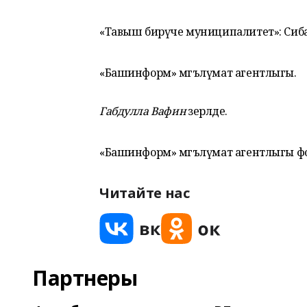
«Тавыш бирүче муниципалитет»: Сиба
«Башинформ» мәгълүмат агентлыгы.
Габдулла Вафин
әзерләде.
«Башинформ» мәгълүмат агентлыгы ф
Читайте нас
Партнеры