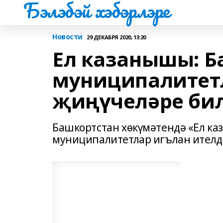
Бэлэбэй хэбэрлэре
Новости
29 ДЕКАБРЯ 2020, 13:20
Ел казанышы: Б
муниципалитетл
җиңүчеләре бил
Башкортстан хөкүмәтендә «Ел к
муниципалитетлар игълан ителд