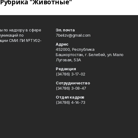
Рубрика "Животные"
 по надзору в сфере
Эл. почта
уникаций по
7belizv@gmail.com
рации СМИ: ПИ №ТУ02-
Адрес
452000, Республика
Башкортостан, г. Белебей, ул. Мало
Луговая, 53А
Редакция
(34786) 3-17-02
Сотрудничество
(34786) 3-08-47
Отдел кадров
(34786) 4-14-73