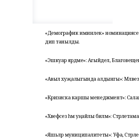
«Демографик иминлек» номинациясенд
дип танылды.
«Эшкуар ярдәме»: Агыйдел, Благовеще
«Авыл хуҗалыгында алдынгы»: Мәләвез
«Кризиска каршы менеджмент»: Салават 
«Хәвефсез һәм уңайлы биләмә»: Стәрлета
«Яшьләр муниципалитеты»: Уфа, Стәрл