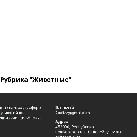
Рубрика "Животные"
 по надзору в сфере
Эл. почта
уникаций по
7belizv@gmail.com
рации СМИ: ПИ №ТУ02-
Адрес
452000, Республика
Башкортостан, г. Белебей, ул. Мало