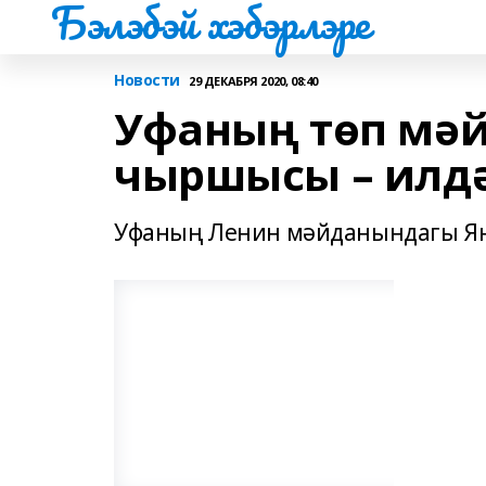
Бэлэбэй хэбэрлэре
Новости
29 ДЕКАБРЯ 2020, 08:40
Уфаның төп мәй
чыршысы – илдә
Уфаның Ленин мәйданындагы Яңа