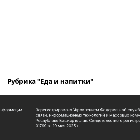
Рубрика "Еда и напитки"
 информации
Зарегистрировано Управлением Федеральной службы
связи, информационных технологий и массовых комм
Республике Башкортостан. Свидетельство о регист
01799 от 19 мая 2025 г.