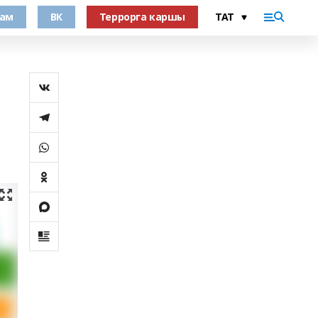
рам
ВК
Террорга каршы