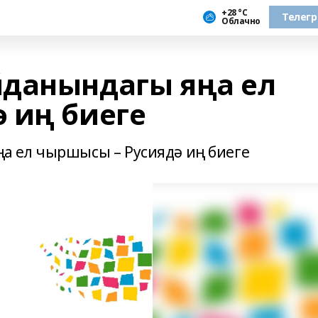
+28 °С
Телег
Облачно
данындагы яңа ел
 иң биеге
 ел чыршысы – Русиядә иң биеге