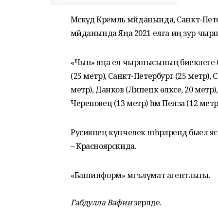
Мәскәүдә Кремль мәйданында, Санкт-Пе
мәйданында Яңа 2021 елга иң зур ч
«Чын» яңа ел чыршысының биеклеге буенч
(25 метр), Санкт-Петербург (25 метр), 
метр), Данков (Липецк өлкәсе, 20 метр)
Череповец (13 метр) һәм Пенза (12 метр
Русиянең күпчелек шәһәрләрендә быел
– Красноярскида.
«Башинформ» мәгълүмат агентлыгы.
Габдулла Вафин
әзерләде.