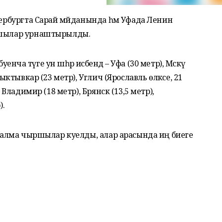
тербургта Сарай мәйданында һәм Уфада Ленин
ыршылар урнаштырылды.
а тәүге ун шәһәр исәбендә – Уфа (30 метр), Мәскәү
Сыктывкар (23 метр), Углич (Ярославль өлкәсе, 21
, Владимир (18 метр), Брянск (13,5 метр),
).
 ясалма чыршылар куелды, алар арасында иң биеге