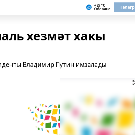
+29 °С
Телег
Облачно
аль хезмәт хакы
зиденты Владимир Путин имзалады