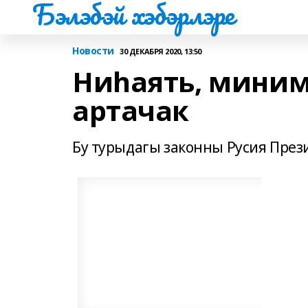
Бэлэбэй хэбэрлэре
Новости
30 ДЕКАБРЯ 2020, 13:50
Ниһаять, миним
артачак
Бу турыдагы законны Русия Пре