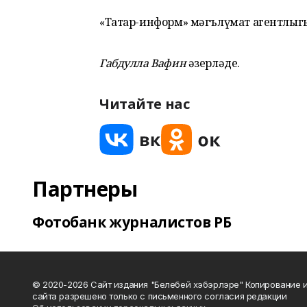
«Татар-информ» мәгълүмат агентлыг
Габдулла Вафин
әзерләде.
Читайте нас
Партнеры
Фотобанк журналистов РБ
© 2020-2026 Сайт издания "Белебей хэбэрлэре" Копирование
сайта разрешено только с письменного согласия редакции