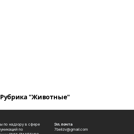
Рубрика "Животные"
 по надзору в сфере
Эл. почта
уникаций по
7belizv@gmail.com