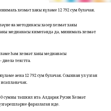
инималь хезмәт хакы күләме 12 792 сум булачак.
үнең яңа методикасы хәзер хезмәт хакы
хакы медианасы кимегәндә дә, минималь хезмәт
үләме һәм хезмәт хакы медианасы
 диелә текстта.
ләме аена 12 792 сум булачак. Соңыннан ул узган
 исәпләнәчәк.
30 сумны тәшкил итә. Алдарак Русия Хезмәт
үзгәрешләрне фаразлаган иде.