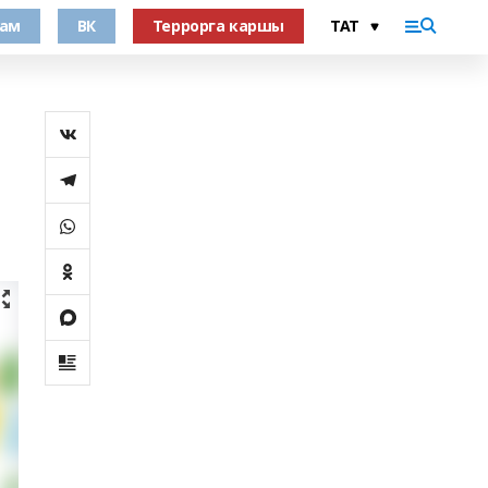
рам
ВК
Террорга каршы