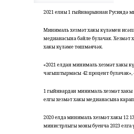
2021 елның 1 гыйнварыннан Русиядә м
Минималь хезмәт хакы күләмен исәплә
медианасына бәйле булачак. Хезмәт 
хакы күләме төшмәячәк.
«2021 елдан минималь хезмәт хакы к
чагыштырмасы 42 процент булачак», –
1 гыйнвардан минималь хезмәт хакы кү
елгы хезмәт хакы медианасына карап
2020 елда минималь хезмәт хакы 12 1
министрлыгы моның буенча 2023 елга 