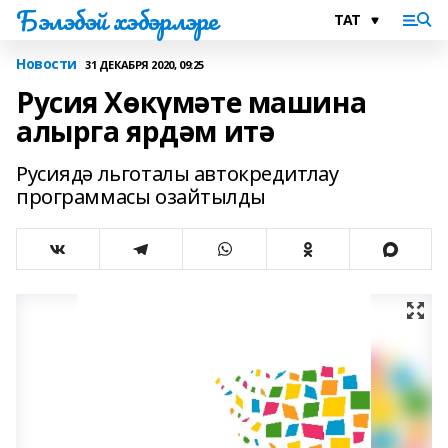
Бэлэбэй хэбэрлэре
Новости
31 ДЕКАБРЯ 2020, 09:25
Русия Хөкүмәте машина
алырга ярдәм итә
Русиядә льготалы автокредитлау
программасы озайтылды