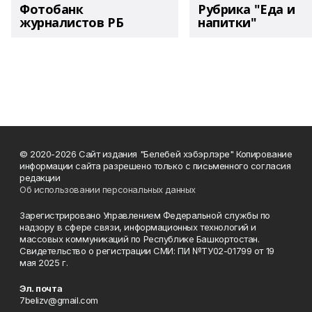
Фотобанк
Рубрика "Еда и
журналистов РБ
напитки"
© 2020-2026 Сайт издания "Белебей хэбэрлэре" Копирование
информации сайта разрешено только с письменного согласия
редакции
Об использовании персональных данных
Зарегистрировано Управлением Федеральной службы по
надзору в сфере связи, информационных технологий и
массовых коммуникаций по Республике Башкортостан.
Свидетельство о регистрации СМИ: ПИ №ТУ02-01799 от 19
мая 2025 г.
Эл. почта
7belizv@gmail.com