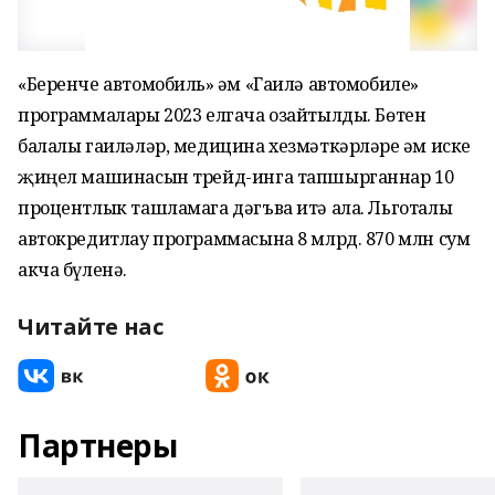
«Беренче автомобиль» һәм «Гаилә автомобиле»
программалары 2023 елгача озайтылды. Бөтен
балалы гаиләләр, медицина хезмәткәрләре һәм иске
җиңел машинасын трейд-инга тапшырганнар 10
процентлык ташламага дәгъва итә ала. Льготалы
автокредитлау программасына 8 млрд. 870 млн сум
акча бүленә.
Читайте нас
Партнеры