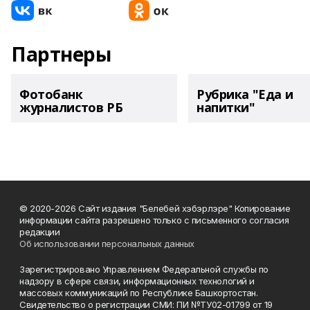
Партнеры
Фотобанк
Рубрика "Еда и
журналистов РБ
напитки"
© 2020-2026 Сайт издания "Белебей хэбэрлэре" Копирование
информации сайта разрешено только с письменного согласия
редакции
Об использовании персональных данных
Зарегистрировано Управлением Федеральной службы по
надзору в сфере связи, информационных технологий и
массовых коммуникаций по Республике Башкортостан.
Свидетельство о регистрации СМИ: ПИ №ТУ02-01799 от 19