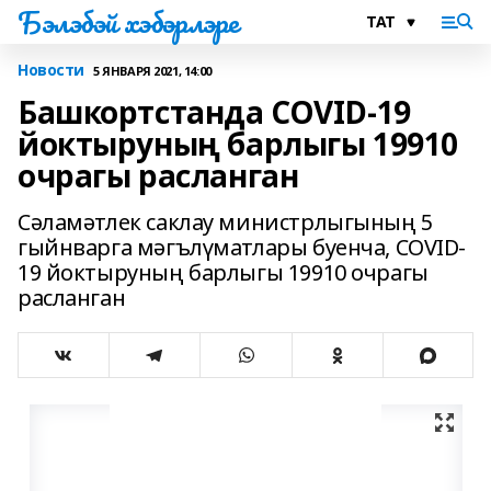
Бэлэбэй хэбэрлэре
Новости
5 ЯНВАРЯ 2021, 14:00
Башкортстанда COVID-19
йоктыруның барлыгы 19910
очрагы расланган
Сәламәтлек саклау министрлыгының 5
гыйнварга мәгълүматлары буенча, COVID-
19 йоктыруның барлыгы 19910 очрагы
расланган