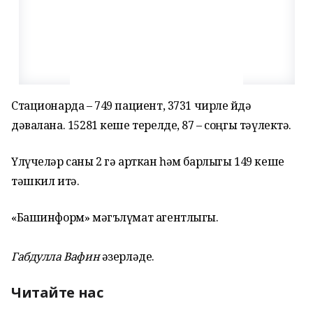
Стационарда – 749 пациент, 3731 чирле өйдә
дәвалана. 15281 кеше терелде, 87 – соңгы тәүлектә.
Үлүчеләр саны 2 гә арткан һәм барлыгы 149 кеше
тәшкил итә.
«Башинформ» мәгълүмат агентлыгы.
Габдулла Вафин
әзерләде.
Читайте нас