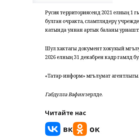
Русия территориясендә 2021 елның 1 
булган очракта, сәламәтләндерү учреж
катында уннан артык баланы урнашт
Шул хактагы документ хокукый мәгълү
2026 елның 31 декабренә кадәр гамәлдә б
«Татар-информ» мәгълүмат агентлыгы
Габдулла Вафин
әзерләде.
Читайте нас