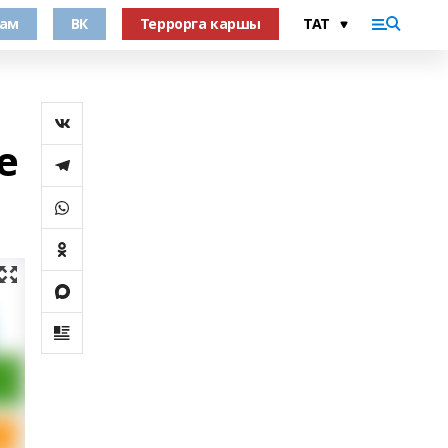
рам
ВК
Террорга каршы
е