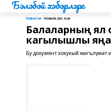
Бэлэбэй хэбэрлэре
Новости
7 ЯНВАРЯ 2021, 14:20
Балаларның ял 
кагылышлы яңа
Бу документ хокукый мәгълүмат 