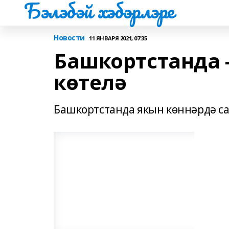
Бэлэбэй хэбэрлэре
Новости
11 ЯНВАРЯ 2021, 07:35
Башкортстанда 
көтелә
Башкортстанда якын көннәрдә с