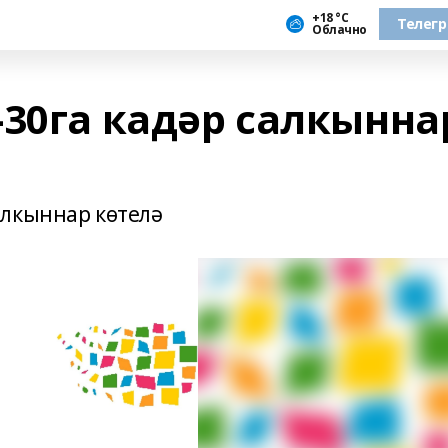
+18 °С
Телег
Облачно
-30га кадәр салкынна
алкыннар көтелә