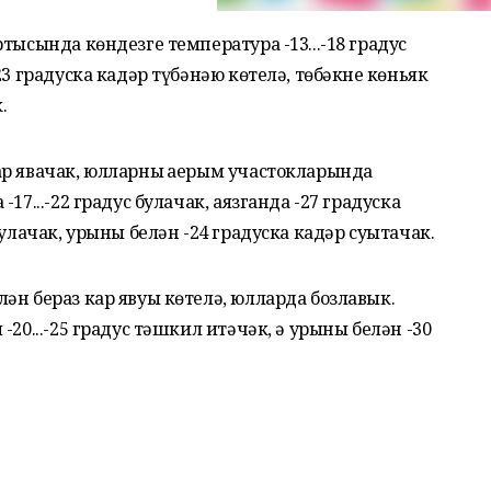
тысында көндезге температура -13...-18 градус
3 градуска кадәр түбәнәю көтелә, төбәкнең көньяк
.
ар явачак, юлларның аерым участокларында
17...-22 градус булачак, аязганда -27 градуска
булачак, урыны белән -24 градуска кадәр суытачак.
ән бераз кар явуы көтелә, юлларда бозлавык.
-20...-25 градус тәшкил итәчәк, ә урыны белән -30