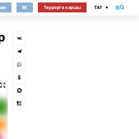
рам
ВК
Террорга каршы
р