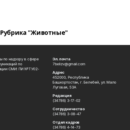
Рубрика "Животные"
 по надзору в сфере
Эл. почта
уникаций по
7belizv@gmail.com
рации СМИ: ПИ №ТУ02-
Адрес
452000, Республика
Башкортостан, г. Белебей, ул. Мало
Луговая, 53А
Редакция
(34786) 3-17-02
Сотрудничество
(34786) 3-08-47
Отдел кадров
(34786) 4-14-73