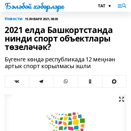
Бэлэбэй хэбэрлэре
Новости
15 ЯНВАРЯ 2021, 08:05
2021 елда Башкортстанда
нинди спорт объектлары
төзеләчәк?
Бүгенге көндә республикада 12 меңнән
артык спорт корылмасы эшли