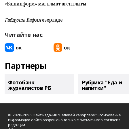
«Башинформ» мәгълүмат агентлыгы.
Габдулла Вафин
әзерләде.
Читайте нас
Партнеры
Фотобанк
Рубрика "Еда и
журналистов РБ
напитки"
© 2020-2026 Сайт издания "Белебей хэбэрлэре" Копирование
информации сайта разрешено только с письменного согласия
редакции