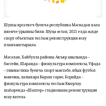
Шушы күрсәткеч буенча республика Мәскәүдән кала
икенче урынны били. Шуңа өстәп, 2021 елда җиде
спорт объектын төзү һәм реконструкция ясау
планлаштырыла.
Мәсәлән, Хәйбулла районы Акъяр авылында –
бассейн, Шаранда – физкультура комплексы, Уфада
– гимнастика буенча спорт мәктәбе, ябык футбол
манежы, халыкара Көрәш сарае, Борайда –
физкультура комплексы төзү һәм Күмертау
шәһәрендә «Шахтер» стадионына реконструкция
ясау көтелә.