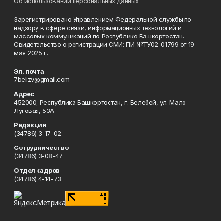
Об использовании персональных данных
Зарегистрировано Управлением Федеральной службы по
надзору в сфере связи, информационных технологий и
массовых коммуникаций по Республике Башкортостан.
Свидетельство о регистрации СМИ: ПИ №ТУ02-01799 от 19
мая 2025 г.
Эл. почта
7belizv@gmail.com
Адрес
452000, Республика Башкортостан, г. Белебей, ул. Мало
Луговая, 53А
Редакция
(34786) 3-17-02
Сотрудничество
(34786) 3-08-47
Отдел кадров
(34786) 4-14-73