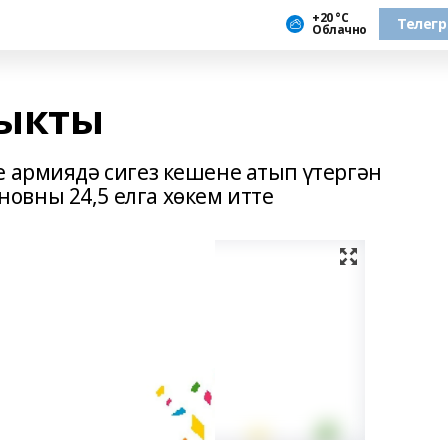
+20 °С
Телег
Облачно
чыкты
е армиядә сигез кешене атып үтергән
вны 24,5 елга хөкем итте