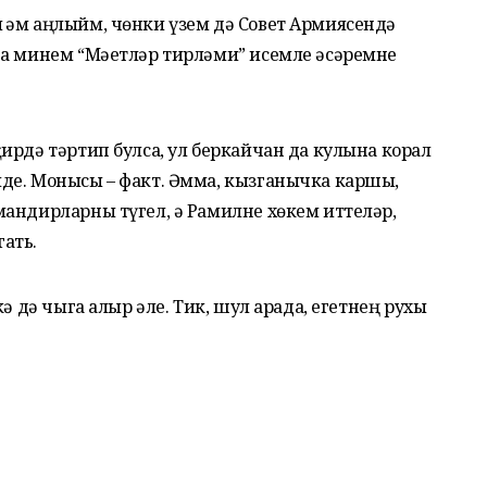
һәм аңлыйм, чөнки үзем дә Совет Армиясендә
да минем “Мәетләр тирләми” исемле әсәремне
ирдә тәртип булса, ул беркайчан да кулына корал
де. Монысы – факт. Әмма, кызганычка каршы,
мандирларны түгел, ә Рамилне хөкем иттеләр,
ать.
ә дә чыга алыр әле. Тик, шул арада, егетнең рухы