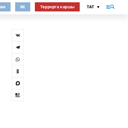
рам
ВК
Террорга каршы