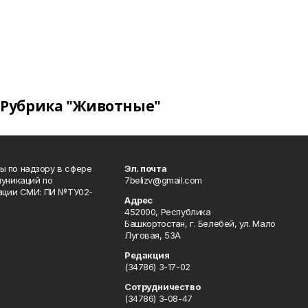
Рубрика "Животные"
 по надзору в сфере
Эл. почта
уникаций по
7belizv@gmail.com
рации СМИ: ПИ №ТУ02-
Адрес
452000, Республика
Башкортостан, г. Белебей, ул. Мало
Луговая, 53А
Редакция
(34786) 3-17-02
Сотрудничество
(34786) 3-08-47