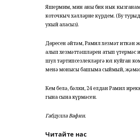
Яшермим, мин аны бик нык кызганам 
коточкыч хәлләрне күрдем. (Бу туры
укый аласыз).
Дөресен әйтәм, Рамил хезмәт иткән җ
алып хезмәттәшләрен атып үтермәс и
шул тәртипсезлекләргә юл куйган ко
менә монысы башыма сыймый, җәмәг
Кем белә, бәлки, 24 елдан Рамил ирекк
гына сына күрмәсен.
Габдулла Вафин.
Читайте нас