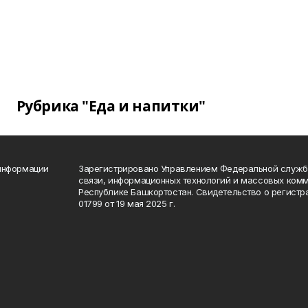
Рубрика "Еда и напитки"
 информации
Зарегистрировано Управлением Федеральной службы
связи, информационных технологий и массовых комм
Республике Башкортостан. Свидетельство о регист
01799 от 19 мая 2025 г.