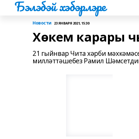
Бэлэбэй хэбэрлэре
Новости
23 ЯНВАРЯ 2021, 15:30
Хөкем карары 
21 гыйнвар Чита хәрби мәхкәмәс
милләттәшебез Рамил Шәмсетдино