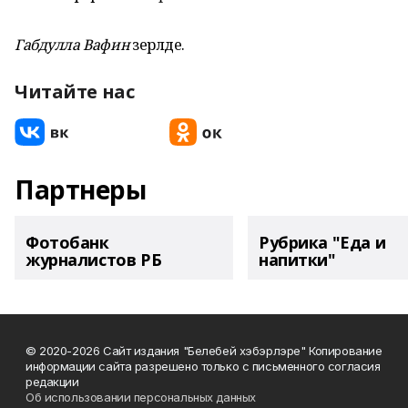
Габдулла Вафин
әзерләде.
Читайте нас
Партнеры
Фотобанк
Рубрика "Еда и
журналистов РБ
напитки"
© 2020-2026 Сайт издания "Белебей хэбэрлэре" Копирование
информации сайта разрешено только с письменного согласия
редакции
Об использовании персональных данных