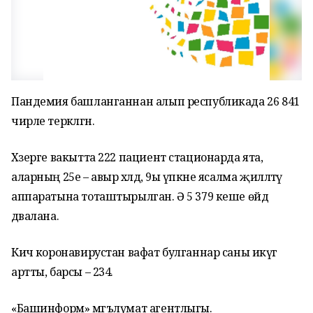
Пандемия башланганнан алып республикада 26 841
чирле теркәлгән.
Хәзерге вакытта 222 пациент стационарда ята,
аларның 25е – авыр хәлдә, 9ы үпкәне ясалма җилләтү
аппаратына тоташтырылган. Ә 5 379 кеше өйдә
дәвалана.
Кичә коронавирустан вафат булганнар саны икәүгә
артты, барсы – 234.
«Башинформ» мәгълүмат агентлыгы.