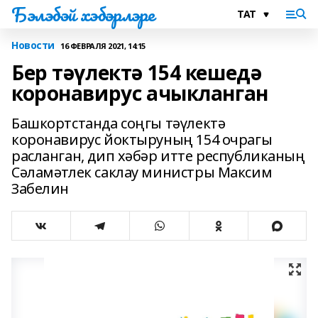
Бэлэбэй хэбэрлэре
Новости
16 ФЕВРАЛЯ 2021, 14:15
Бер тәүлектә 154 кешедә
коронавирус ачыкланган
Башкортстанда соңгы тәүлектә
коронавирус йоктыруның 154 очрагы
расланган, дип хәбәр итте республиканың
Сәламәтлек саклау министры Максим
Забелин