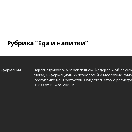
Рубрика "Еда и напитки"
 информации
Зарегистрировано Управлением Федеральной службы
связи, информационных технологий и массовых комм
Республике Башкортостан. Свидетельство о регист
01799 от 19 мая 2025 г.