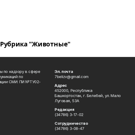
Рубрика "Животные"
 по надзору в сфере
Эл. почта
уникаций по
7belizv@gmail.com
рации СМИ: ПИ №ТУ02-
Адрес
452000, Республика
Башкортостан, г. Белебей, ул. Мало
Луговая, 53А
Редакция
(34786) 3-17-02
Сотрудничество
(34786) 3-08-47