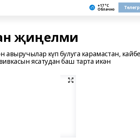
+17 °С
Телег
Облачно
ман җиңелми
н авыручылар күп булуга карамастан, кайб
ивкасын ясатудан баш тарта икән