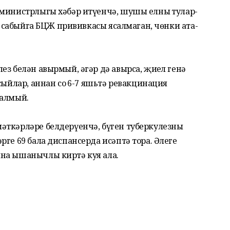
 министрлыгы хәбәр итүенчә, шушы елның тулар-
86 сабыйга БЦЖ прививкасы ясалмаган, чөнки ата-
з белән авырмый, әгәр дә авырса, җиңел генә
сыйлар, аннан соң 6-7 яшьтә ревакцинация
салмый.
әткәрләре белдерүенчә, бүген туберкулезның
ге 69 бала диспансерда исәптә тора. Әлеге
на ышанычлы киртә куя ала.