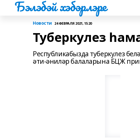
Бэлэбэй хэбэрлэре
Новости
24 ФЕВРАЛЯ 2021, 15:20
Туберкулез һа
Республикабызда туберкулез белә
әти-әниләр балаларына БЦЖ прив