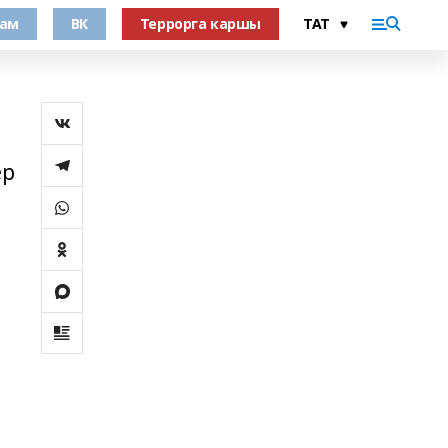
рам
ВК
Террорга каршы
ер