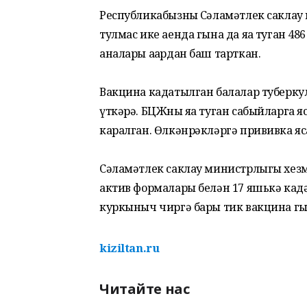
Республикабызның Сәламәтлек саклау
тулмас ике аенда гына да яңа туган 4
аналары аңардан баш тарткан.
Вакцина кадатылган балалар туберкуле
үткәрә. БЦЖны яңа туган сабыйларга я
каралган. Өлкәнрәкләргә прививка я
Сәламәтлек саклау министрлыгы хезм
актив формалары белән 17 яшькә кадәр
куркыныч чиргә бары тик вакцина гы
kiziltan.ru
Читайте нас