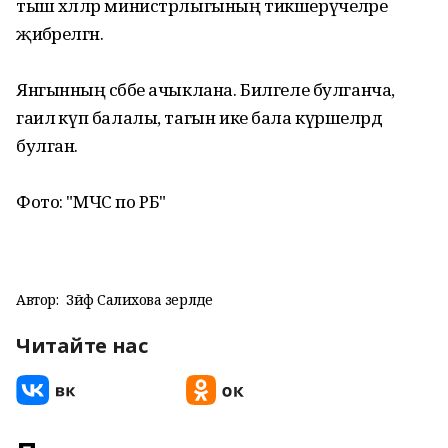
тыш хәлләр министрлыгының тикшерүчеләре
җибәрелгән.
Янгынның сәбәбе ачыклана. Билгеле булганча,
гаилә күп балалы, тагын ике бала күршеләрдә
булган.
Фото: "МЧС по РБ"
Автор:
Зәйфә Салихова әзерләде
Читайте нас