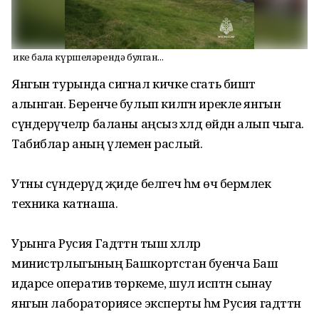
Ә ике бала күршеләрендә булган...
Янгын турында сигнал кичке сәгать биштә
алынган. Беренче булып килгән ирекле янгын
сүндерүчеләр баланы аңсыз хәлдә өйдән алып чыга.
Табиблар аның үлемен раслый.
Утны сүндерүдә җиде белгеч һәм өч берәмлек
техника катнаша.
Урынга Русия Гадәттән тыш хәлләр
министрлыгының Башкортстан буенча Баш
идарәсе оператив төркеме, шул исәптән сынау
янгын лабораториясе эксперты һәм Русия гадәттән