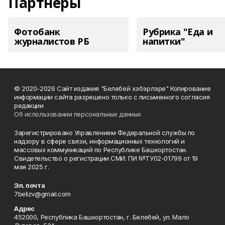
Партнеры
Фотобанк
Рубрика "Еда и
журналистов РБ
напитки"
© 2020-2026 Сайт издания "Белебей хэбэрлэре" Копирование
информации сайта разрешено только с письменного согласия
редакции
Об использовании персональных данных
Зарегистрировано Управлением Федеральной службы по
надзору в сфере связи, информационных технологий и
массовых коммуникаций по Республике Башкортостан.
Свидетельство о регистрации СМИ: ПИ №ТУ02-01799 от 19
мая 2025 г.
Эл. почта
7belizv@gmail.com
Адрес
452000, Республика Башкортостан, г. Белебей, ул. Мало