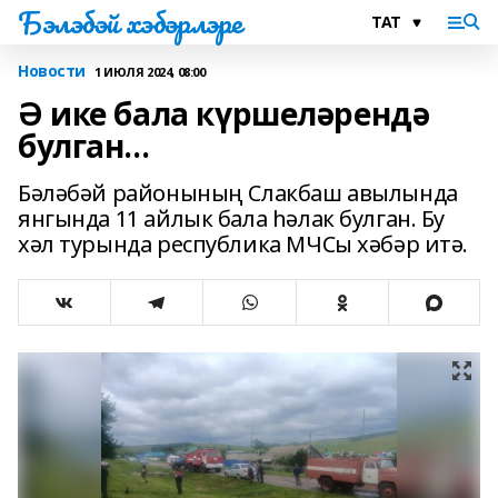
Бэлэбэй хэбэрлэре
Новости
1 ИЮЛЯ 2024, 08:00
Ә ике бала күршеләрендә
булган...
Бәләбәй районының Слакбаш авылында
янгында 11 айлык бала һәлак булган. Бу
хәл турында республика МЧСы хәбәр итә.