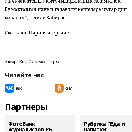
Ул чәчәк атсын. Укытучыларына нык сәламәтлек.
Бу мәктәптән илнең иң талантлы кешеләре чыгар дип
ышанам", – диде Хәбиров.
Светлана Шириня әзерләде
Автор:
Зәйфә Салихова әзерләде
Читайте нас
Партнеры
Фотобанк
Рубрика "Еда и
журналистов РБ
напитки"