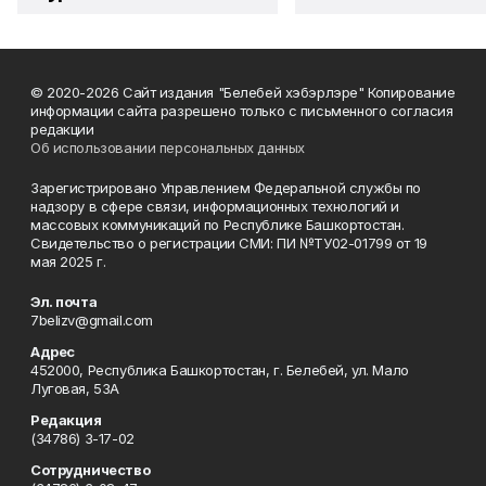
© 2020-2026 Сайт издания "Белебей хэбэрлэре" Копирование
информации сайта разрешено только с письменного согласия
редакции
Об использовании персональных данных
Зарегистрировано Управлением Федеральной службы по
надзору в сфере связи, информационных технологий и
массовых коммуникаций по Республике Башкортостан.
Свидетельство о регистрации СМИ: ПИ №ТУ02-01799 от 19
мая 2025 г.
Эл. почта
7belizv@gmail.com
Адрес
452000, Республика Башкортостан, г. Белебей, ул. Мало
Луговая, 53А
Редакция
(34786) 3-17-02
Сотрудничество