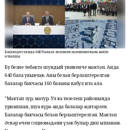
Башкортстанда 640 балага исәпләнгән полилингваль мәктәп
ачылды
Бу безнең төбәктә шундый уникенче мәктәп. Анда
640 бала укыячак. Аның белән берләштерелгән
балалар бакчасы 160 баланы кабул итә ала.
"Мәктәп зур, матур. Ул яңа төзелеш районында
урнашкан, шуңа күрә анда балалар җитәрлек.
Балалар бакчасы белән берләштерелгән. Мәктәп
Әскәр өчен социомәдәни үзәк булыр дип ышанам.