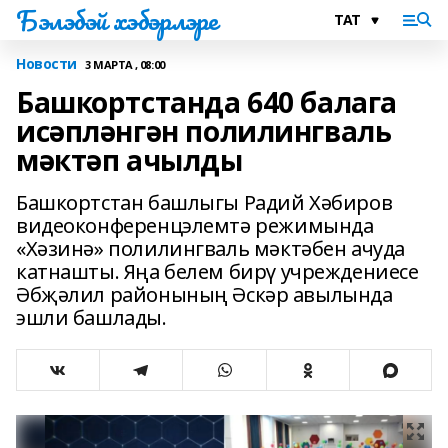
Бэлэбэй хэбэрлэре
Новости
3 МАРТА , 08:00
Башкортстанда 640 балага
исәпләнгән полилингваль
мәктәп ачылды
Башкортстан башлыгы Радий Хәбиров
видеоконференцэлемтә режимында
«Хәзинә» полилингваль мәктәбен ачуда
катнашты. Яңа белем бирү учреждениесе
Әбҗәлил районының Әскәр авылында
эшли башлады.