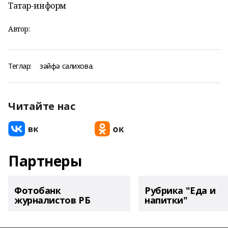
Татар-информ
Автор:
Теглар:
зәйфә салихова.
Читайте нас
Партнеры
Фотобанк
Рубрика "Еда и
журналистов РБ
напитки"