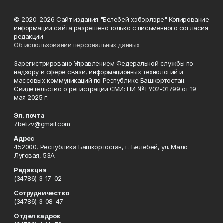
© 2020-2026 Сайт издания "Белебей хэбэрлэре" Копирование
информации сайта разрешено только с письменного согласия
редакции
Об использовании персональных данных
Зарегистрировано Управлением Федеральной службы по
надзору в сфере связи, информационных технологий и
массовых коммуникаций по Республике Башкортостан.
Свидетельство о регистрации СМИ: ПИ №ТУ02-01799 от 19
мая 2025 г.
Эл. почта
7belizv@gmail.com
Адрес
452000, Республика Башкортостан, г. Белебей, ул. Мало
Луговая, 53А
Редакция
(34786) 3-17-02
Сотрудничество
(34786) 3-08-47
Отдел кадров