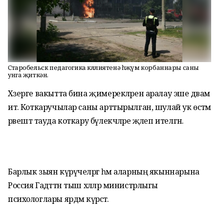
Старобельск педагогика көллиятенә һөҗүм корбаннары саны
унга җиткән.
Хәзерге вакытта бина җимерекләрен аралау эше дәвам
итә. Коткаручылар саны арттырылган, шулай ук өстәмә
рәвештә тауда коткару бүлекчәләре җәлеп ителгән.
Барлык зыян күрүчеләргә һәм аларның якыннарына
Россия Гадәттән тыш хәлләр министрлыгы
психологлары ярдәм күрсәтә.