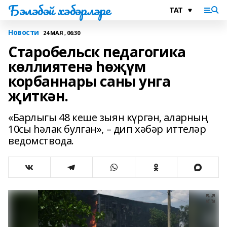
Бэлэбэй хэбэрлэре
Новости
24 МАЯ , 06:30
Старобельск педагогика
көллиятенә һөҗүм
корбаннары саны унга
җиткән.
«Барлыгы 48 кеше зыян күргән, аларның
10сы һәлак булган», – дип хәбәр иттеләр
ведомствода.