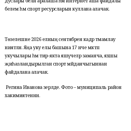
дуслары белән аралаша һәм интернет аша файдалы
белем һәм спорт ресурсларын куллана алачак.
Төзелешне 2026 елның сентябренә кадәр тәмамлау
ниятләнә. Яңа уку елы башына 17 нче мәктәп
укучылары һәм тирә-якта яшәүчеләр заманча, яхшы
җиһазландырылган спорт мәйданчыгыннан
файдалана алачак.
Регина Иванова әзерләде. Фото – муниципаль район
хакимиятеннән.