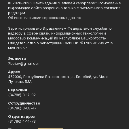
© 2020-2026 Сайт издания "Белебей хэбэрлэре" Копирование
информации сайта разрешено только с письменного согласия
редакции
Об использовании персональных данных
Зарегистрировано Управлением Федеральной службы по
надзору в сфере связи, информационных технологий и
массовых коммуникаций по Республике Башкортостан.
Свидетельство о регистрации СМИ: ПИ №ТУ02-01799 от 19
мая 2025 г.
Эл. почта
7belizv@gmail.com
Адрес
452000, Республика Башкортостан, г. Белебей, ул. Мало
Луговая, 53А
Редакция
(34786) 3-17-02
Сотрудничество
(34786) 3-08-47
Отдел кадров
(34786) 4-14-73