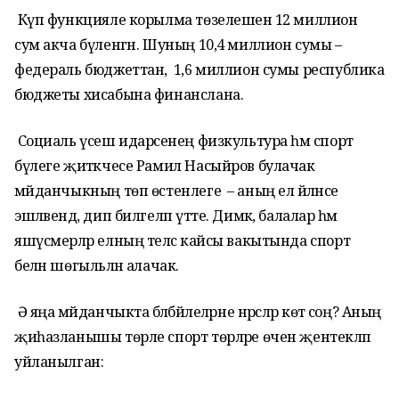
Күп функцияле корылма төзелешенә 12 миллион
сум акча бүленгән. Шуның 10,4 миллион сумы –
федераль бюджеттан, ә 1,6 миллион сумы республика
бюджеты хисабына финанслана.
Социаль үсеш идарәсенең физкультура һәм спорт
бүлеге җитәкчесе Рамил Насыйров булачак
мәйданчыкның төп өстенлеге – аның ел әйләнәсе
эшләвендә, дип билгеләп үтте. Димәк, балалар һәм
яшүсмерләр елның теләсә кайсы вакытында спорт
белән шөгыльләнә алачак.
Ә яңа мәйданчыкта бәләбәйлеләрне нәрсәләр көтә соң? Аның
җиһазланышы төрле спорт төрләре өчен җентекләп
уйланылган: