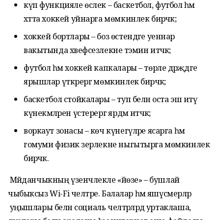
күп функцияле өслек – баскетбол, футбол һәм
хәтта хоккей уйнарга мөмкинлек бирәчәк;
хоккей бортлары – боз өстендәге уеннар
вакытында хәвефсезлекне тәэмин итәчәк;
футбол һәм хоккей капкалары – төрле дәрәҗәдәге
ярышлар үткәрергә мөмкинлек бирәчәк;
баскетбол стойкалары – туп белән оста эш итү
күнекмәләрен үстерергә ярдәм итәчәк;
воркаут зонасы – көч күнегүләре ясарга һәм
гомуми физик әзерлекне ныгытырга мөмкинлек
бирәчәк.
Мәйданчыкның үзенчәлекле «йөзе» – бушлай
чыбыксыз Wi-Fi челтәре. Балалар һәм яшүсмерләр
уңышлары белән социаль челтәрләрдә уртаклаша,