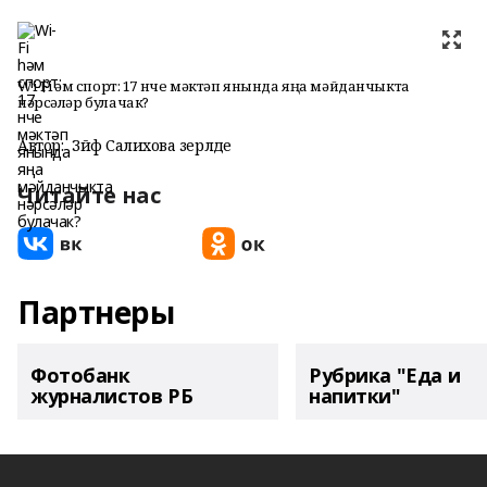
Wi-Fi һәм спорт: 17 нче мәктәп янында яңа мәйданчыкта
нәрсәләр булачак?
Автор:
Зәйфә Салихова әзерләде
Читайте нас
Партнеры
Фотобанк
Рубрика "Еда и
журналистов РБ
напитки"