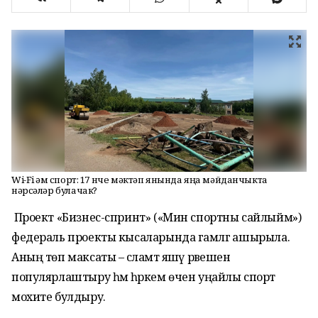
Wi-Fi һәм спорт: 17 нче мәктәп янында яңа мәйданчыкта
нәрсәләр булачак?
Проект «Бизнес-спринт» («Мин спортны сайлыйм»)
федераль проекты кысаларында гамәлгә ашырыла.
Аның төп максаты – сәламәт яшәү рәвешен
популярлаштыру һәм һәркем өчен уңайлы спорт
мохите булдыру.