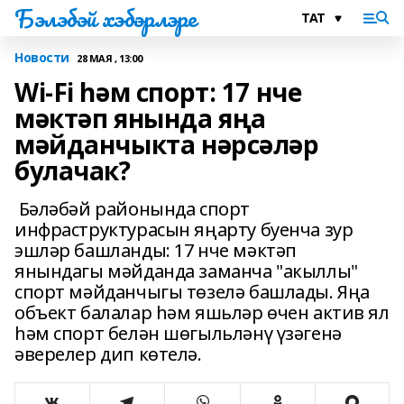
Бэлэбэй хэбэрлэре
Новости
28 МАЯ , 13:00
Wi-Fi һәм спорт: 17 нче
мәктәп янында яңа
мәйданчыкта нәрсәләр
булачак?
Бәләбәй районында спорт
инфраструктурасын яңарту буенча зур
эшләр башланды: 17 нче мәктәп
янындагы мәйданда заманча "акыллы"
спорт мәйданчыгы төзелә башлады. Яңа
объект балалар һәм яшьләр өчен актив ял
һәм спорт белән шөгыльләнү үзәгенә
әверелер дип көтелә.