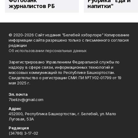
Фотобанк
Рубрика "Еда и
журналистов РБ
напитки"
© 2020-2026 Сайт издания "Белебей хэбэрлэре" Копирование
информации сайта разрешено только с письменного согласия
редакции
Об использовании персональных данных
Зарегистрировано Управлением Федеральной службы по
надзору в сфере связи, информационных технологий и
массовых коммуникаций по Республике Башкортостан.
Свидетельство о регистрации СМИ: ПИ №ТУ02-01799 от 19
мая 2025 г.
Эл. почта
7belizv@gmail.com
Адрес
452000, Республика Башкортостан, г. Белебей, ул. Мало
Луговая, 53А
Редакция
(34786) 3-17-02