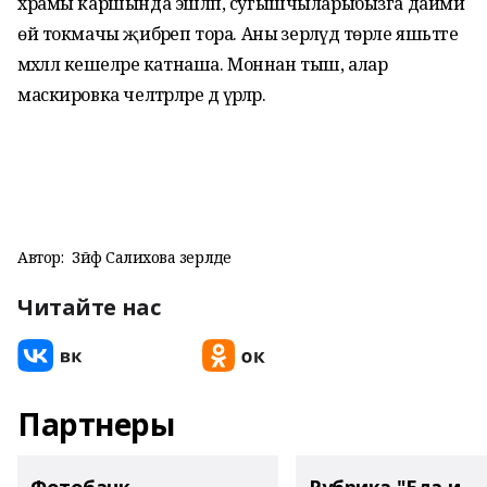
храмы каршында эшләп, сугышчыларыбызга даими
өй токмачы җибәреп тора. Аны әзерләүдә төрле яшьтәге
мәхәллә кешеләре катнаша. Моннан тыш, алар
маскировка челтәрләре дә үрәләр.
Автор:
Зәйфә Салихова әзерләде
Читайте нас
Партнеры