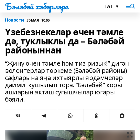
Бэлэбэй хэбэрлэре
Новости
30 МАЯ , 10:00
Үзебезнекеләр өчен тәмле
дә, туклыклы да – Бәләбәй
районыннан
“Җиңү өчен тәмле һәм тиз ризык!” дигән
волонтерлар төркеме (Бәләбәй районы)
сафларына яңа ихтыярлы ярдәмчеләр
даими кушылып тора. “Бәләбәй” коры
ашларын якташ сугышчылар югары
бәяли.