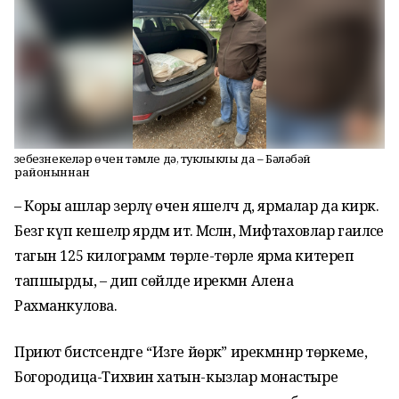
Үзебезнекеләр өчен тәмле дә, туклыклы да – Бәләбәй
районыннан
– Коры ашлар әзерләү өчен яшелчә дә, ярмалар да кирәк.
Безгә күп кешеләр ярдәм итә. Мәсәлән, Мифтаховлар гаиләсе
тагын 125 килограмм төрле-төрле ярма китереп
тапшырды, – дип сөйләде ирекмән Алена
Рахманкулова.
Приют бистәсендәге “Изге йөрәк” ирекмәннәр төркеме,
Богородица-Тихвин хатын-кызлар монастыре