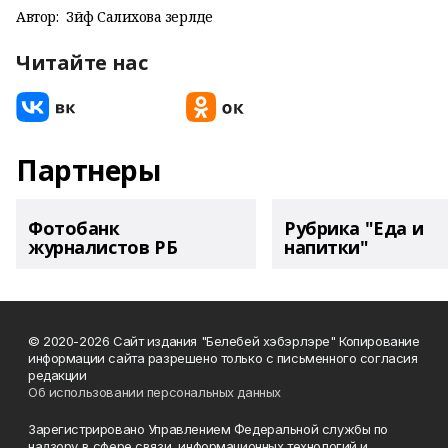
Автор:
Зәйфә Салихова әзерләде
Читайте нас
Партнеры
Фотобанк
Рубрика "Еда и
журналистов РБ
напитки"
© 2020-2026 Сайт издания "Белебей хэбэрлэре" Копирование
информации сайта разрешено только с письменного согласия
редакции
Об использовании персональных данных
Зарегистрировано Управлением Федеральной службы по
надзору в сфере связи, информационных технологий и