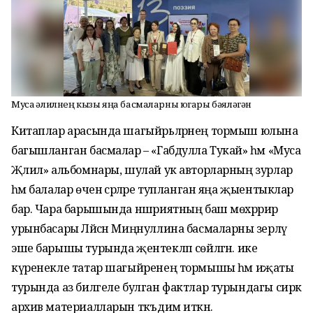
Муса Җәлилнең кызы яңа басмаларны югары бәяләгән
Китаплар арасында шагыйрьләрнең тормыш юлына
багышланган басмалар – «Габдулла Тукай» һәм «Муса
Җәлил» альбомнары, шулай ук авторларның зурлар
һәм балалар өчен әсәрләре тупланган яңа җыентыклар
бар. Чара барышында нәшриятның баш мөхәррир
урынбасары Ләйсән Миңнуллина басмаларны әзерләү
эше барышы турында җентекләп сөйләгән. ике
күренекле татар шагыйренең тормышы һәм иҗаты
турында аз билгеле булган фактлар турындагы сирәк
архив материалларын тәкъдим иткән.