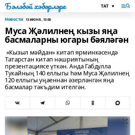
Бэлэбэй хэбэрлэре
Новости
13 ИЮНЯ , 13:00
Муса Җәлилнең кызы яңа
басмаларны югары бәяләгән
«Кызыл мәйдан» китап ярминкәсендә
Татарстан китап нәшриятының
презентациясе үткән. Анда Габдулла
Тукайның 140 еллыгы һәм Муса Җәлилнең
120 еллыгы уңаеннан әзерләнгән яңа
басмалар тәкъдим ителгән.