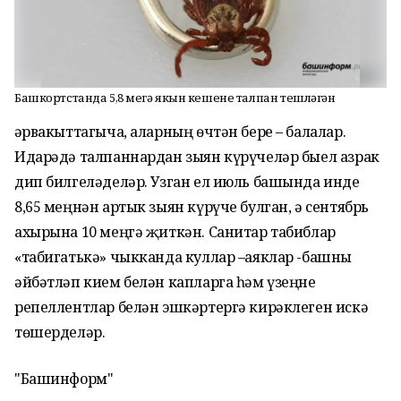
Башкортстанда 5,8 меңгә якын кешене талпан тешләгән
Һәрвакыттагыча, аларның өчтән бере – балалар.
Идарәдә талпаннардан зыян күрүчеләр быел азрак
дип билгеләделәр. Узган ел июль башында инде
8,65 меңнән артык зыян күрүче булган, ә сентябрь
ахырына 10 меңгә җиткән. Санитар табиблар
«табигатькә» чыкканда куллар –аяклар -башны
әйбәтләп кием белән капларга һәм үзеңне
репеллентлар белән эшкәртергә кирәклеген искә
төшерделәр.
"Башинформ"