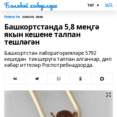
Бэлэбэй хэбэрлэре
Новости
6 ИЮЛЯ , 09:00
Башкортстанда 5,8 меңгә
якын кешене талпан
тешләгән
Башкортстан лабораторияләре 5792
кешедән тикшерүгә талпан алганнар, дип
хәбәр иттеләр Роспотребнадзорда.