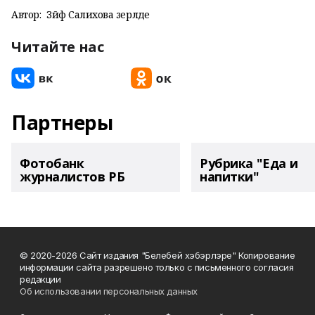
Автор:
Зәйфә Салихова әзерләде
Читайте нас
Партнеры
Фотобанк
Рубрика "Еда и
журналистов РБ
напитки"
© 2020-2026 Сайт издания "Белебей хэбэрлэре" Копирование
информации сайта разрешено только с письменного согласия
редакции
Об использовании персональных данных