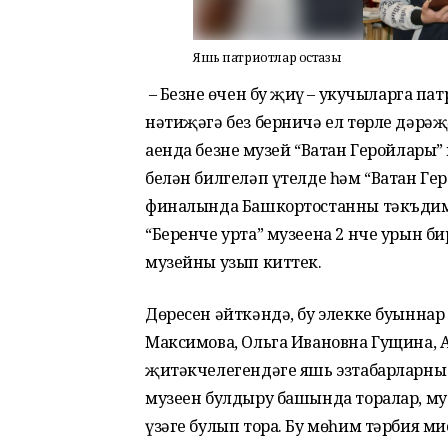
Яшь патриотлар остазы
– Безнең өчен бу җиңү – укучыларга 
нәтиҗәгә без берничә ел төрле дәрә
аенда безнең музей “Ватан Геройлары
белән билгеләп үтелде һәм “Ватан Ге
финалында Башкортостанны тәкъдим 
“Беренче урта” музеена 2 нче урын бир
музейны узып киттек.
Дөресен әйткәндә, бу элекке буынна
Максимова, Ольга Ивановна Гущина,
җитәкчелегендәге яшь эзтабарларның 
музеен булдыру башында торалар, му
үзәге булып тора. Бу мөһим тәрбия 