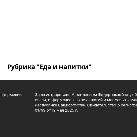
Рубрика "Еда и напитки"
 информации
Зарегистрировано Управлением Федеральной службы
связи, информационных технологий и массовых комм
Республике Башкортостан. Свидетельство о регист
01799 от 19 мая 2025 г.