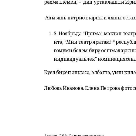
рәхмәтлемен, – дип уртаклашты Ирин
Аны яшь патриотларның иң яхшы остаз
S. Ноябрьдә “Прима” мәктәп теат
итә, “Мин театр яратам! “ респу
гомуми белем бирү оешмаларының
индивидуальлек” номинациясендә
Күңел биреп эшләсәң, әлбәттә, уңыш килә
Любовь Иванова. Елена Петрова фотос
Автор:
Зәйфә Салихова әзерләде