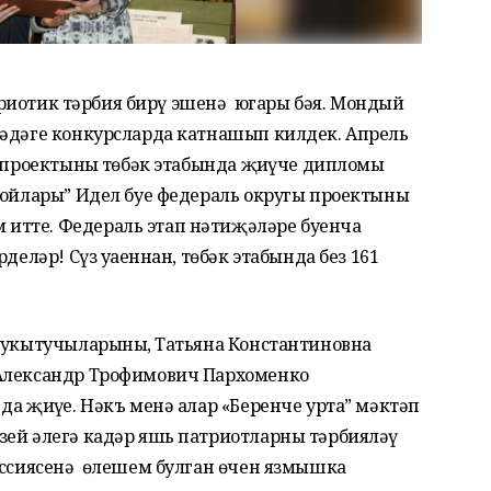
патриотик тәрбия бирү эшенә югары бәя. Мондый
җәдәге конкурсларда катнашып килдек. Апрель
” проектының төбәк этабында җиңүче дипломы
ройлары” Идел буе федераль округы проектының
итте. Федераль этап нәтиҗәләре буенча
деләр! Сүз уңаеннан, төбәк этабында без 161
р укытучыларының, Татьяна Константиновна
 Александр Трофимович Пархоменко
да җиңүе. Нәкъ менә алар «Беренче урта” мәктәп
зей әлегә кадәр яшь патриотларны тәрбияләү
миссиясенә өлешем булган өчен язмышка