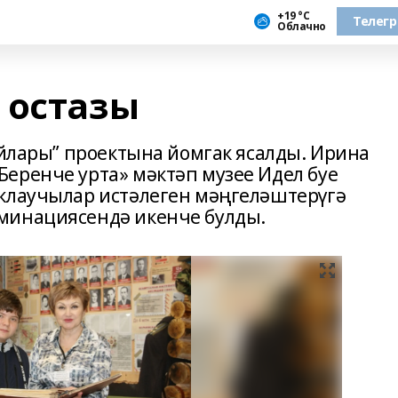
+19 °С
Телег
Облачно
 остазы
ойлары” проектына йомгак ясалды. Ирина
еренче урта» мәктәп музее Идел буе
аклаучылар истәлеген мәңгеләштерүгә
минациясендә икенче булды.