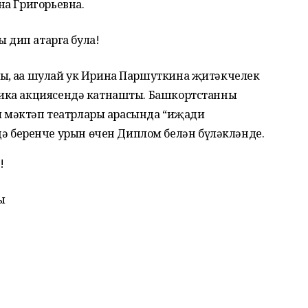
а Григорьевна.
ы дип атарга була!
ры, аңа шулай ук Ирина Паршуткина җитәкчелек
блика акциясендә катнашты. Башкортстанның
 мәктәп театрлары арасында “иҗади
 беренче урын өчен Диплом белән бүләкләнде.
!
ы