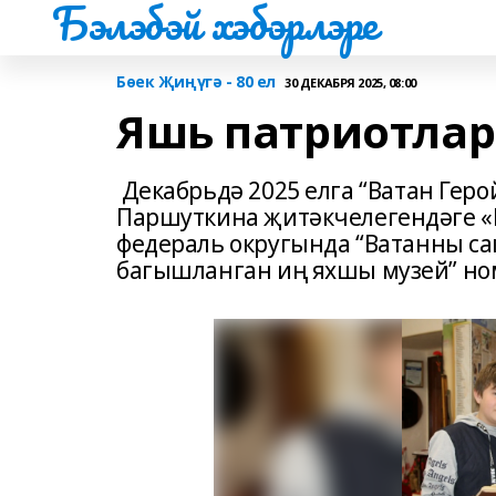
Бэлэбэй хэбэрлэре
Бөек Җиңүгә - 80 ел
30 ДЕКАБРЯ 2025, 08:00
Яшь патриотлар
Декабрьдә 2025 елга “Ватан Гер
Паршуткина җитәкчелегендәге «Б
федераль округында “Ватанны с
багышланган иң яхшы музей” но