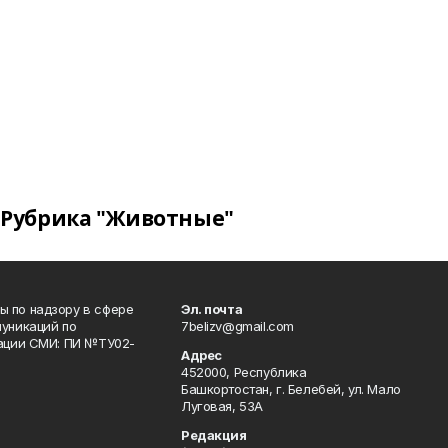
Рубрика "Животные"
 по надзору в сфере
Эл. почта
уникаций по
7belizv@gmail.com
рации СМИ: ПИ №ТУ02-
Адрес
452000, Республика
Башкортостан, г. Белебей, ул. Мало
Луговая, 53А
Редакция