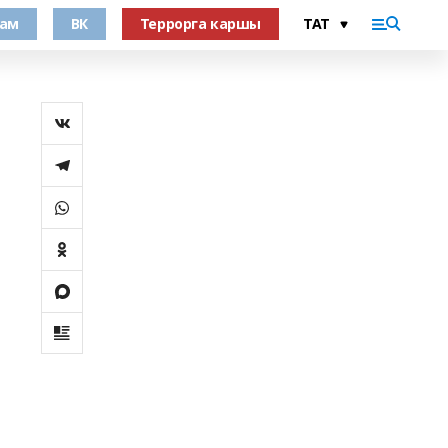
рам
ВК
Террорга каршы