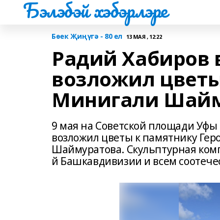
Бэлэбэй хэбэрлэре
Бөек Җиңүгә - 80 ел
13 МАЯ , 12:22
Радий Хабиров 
возложил цветы
Минигали Шайм
9 мая на Советской площади Уфы
возложил цветы к памятнику Гер
Шаймуратова. Скульптурная ком
й Башкавдивизии и всем соотече