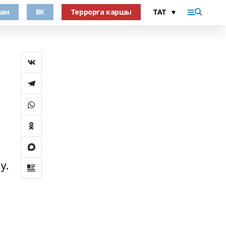
рам
ВК
Террорга каршы
у.