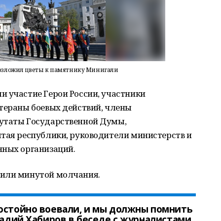
озложил цветы к памятнику Минигали
и участие Герои России, участники
етераны боевых действий, члены
путаты Государственной Думы,
лтая республики, руководители министерств и
нных организаций.
тили минутой молчания.
достойно воевали, и мы должны помнить
Радий Хабиров в беседе с журналистами.