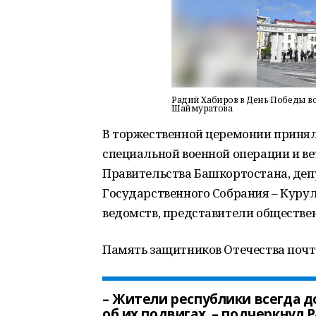
Радий Хабиров в День Победы в
Шаймуратова
В торжественной церемонии принял
специальной военной операции и в
Правительства Башкортостана, де
Государственного Собрания – Куру
ведомств, представители обществе
Память защитников Отечества поч
– Жители республики всегда 
об их подвигах, – подчеркнул 