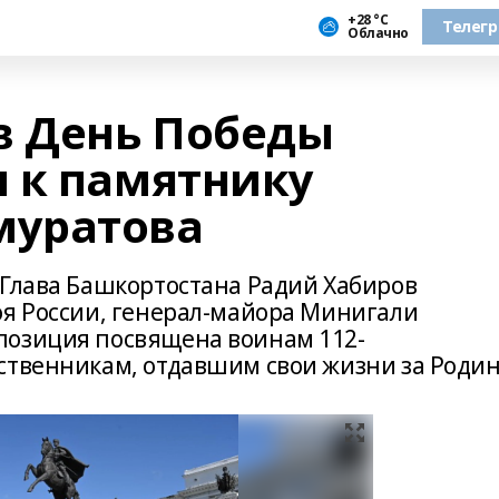
+28 °С
Телег
Облачно
в День Победы
 к памятнику
уратова
 Глава Башкортостана Радий Хабиров
оя России, генерал-майора Минигали
позиция посвящена воинам 112-
ственникам, отдавшим свои жизни за Родин