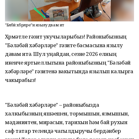
"Бәләбәй хәбәрләре"нә язылу дәвам итә
Хөрмәтле гәзит укучыларыбыз! Районыбызның
"Бәләбәй хәбәрләре" гәзите басмасына язылу
дәвам итә. Шул уңайдан, сезне 2026 елның
икенче яртыеллыгына районыбызның "Бәләбәй
хәбәрләре" гәзитенә вакытында язылып калырга
чакырабыз!
"Бәләбәй хәбәрләре" – районыбызда
халкыбызның яшәешен, тормышын, язмышын,
мәдәниятен, мирасын, тарихын һәм бай рухын
саф татар телендә чагылдыручы бердәнбер