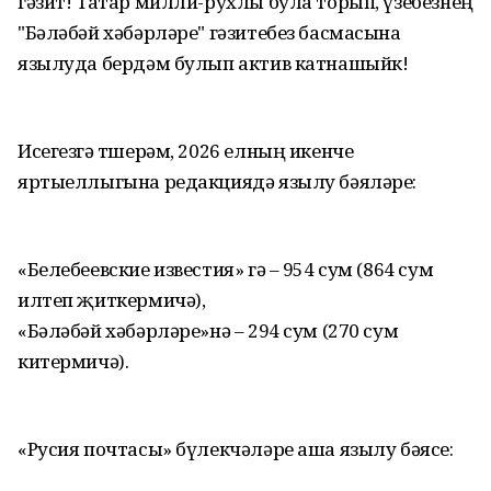
гәзит! Татар милли-рухлы була торып, үзебезнең
"Бәләбәй хәбәрләре" гәзитебез басмасына
язылуда бердәм булып актив катнашыйк!
Исегезгә төшерәм, 2026 елның икенче
яртыеллыгына редакциядә язылу бәяләре:
«Белебеевские известия» гә – 954 сум (864 сум
илтеп җиткермичә),
«Бәләбәй хәбәрләре»нә – 294 сум (270 сум
китермичә).
«Русия почтасы» бүлекчәләре аша язылу бәясе: