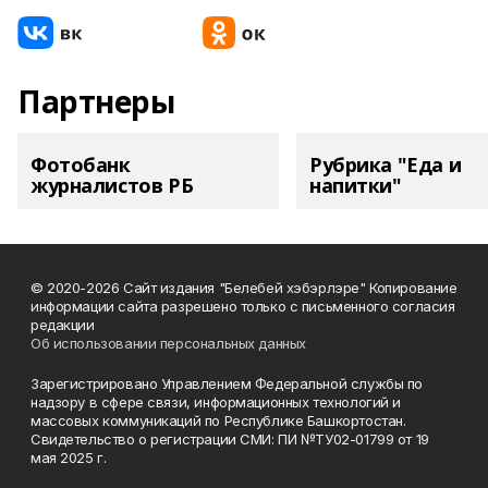
Партнеры
Фотобанк
Рубрика "Еда и
журналистов РБ
напитки"
© 2020-2026 Сайт издания "Белебей хэбэрлэре" Копирование
информации сайта разрешено только с письменного согласия
редакции
Об использовании персональных данных
Зарегистрировано Управлением Федеральной службы по
надзору в сфере связи, информационных технологий и
массовых коммуникаций по Республике Башкортостан.
Свидетельство о регистрации СМИ: ПИ №ТУ02-01799 от 19
мая 2025 г.