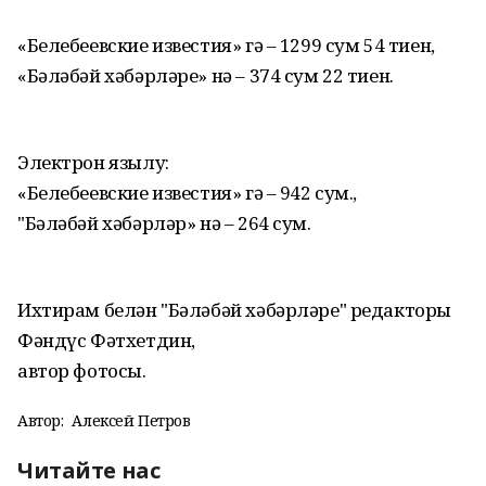
«Белебеевские известия» гә – 1299 сум 54 тиен,
«Бәләбәй хәбәрләре» нә – 374 сум 22 тиен.
Электрон язылу:
«Белебеевские известия» гә – 942 сум.,
"Бәләбәй хәбәрләр» нә – 264 сум.
Ихтирам белән "Бәләбәй хәбәрләре" редакторы
Фәндүс Фәтхетдин,
автор фотосы.
Автор:
Алексей Петров
Читайте нас