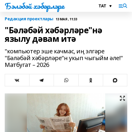
Бэлэбэй хэбэрлэре
Редакция проектлары
13 МАЯ , 11:33
"Бәләбәй хәбәрләре"нә
язылу дәвам итә
"компьютер эше качмас, иң элгәре
"Бәләбәй хәбәрләре"н укып чыгыйм әле!"
Матбугат – 2026