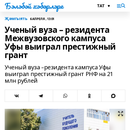
Бэлэбэй хэбэрлэре
Җәмгыять
6 АПРЕЛЯ , 13:01
Ученый вуза – резидента
Межвузовского кампуса
Уфы выиграл престижный
грант
Ученый вуза –резидента кампуса Уфы
выиграл престижный грант РНФ на 21
млн рублей