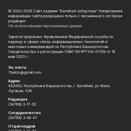
© 2020-2026 Сайт издания "Белебей хэбэрлэре" Копирование
информации сайта разрешено только с письменного согласия
редакции
Об использовании персональных данных
Зарегистрировано Управлением Федеральной службы по
надзору в сфере связи, информационных технологий и
массовых коммуникаций по Республике Башкортостан.
Свидетельство о регистрации СМИ: ПИ №ТУ02-01799 от 19
мая 2025 г.
Эл. почта
7belizv@gmail.com
Адрес
452000, Республика Башкортостан, г. Белебей, ул. Мало
Луговая, 53А
Редакция
(34786) 3-17-02
Сотрудничество
(34786) 3-08-47
Отдел кадров