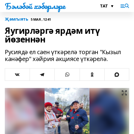
Бэлэбэй хэбэрлэре
Җәмгыять
5 МАЯ , 12:41
Яугирләргә ярдәм итү
йөзеннән
Русиядә ел саен үткәрелә торган "Кызыл
канәфер" хәйрия акциясе үткәрелә.