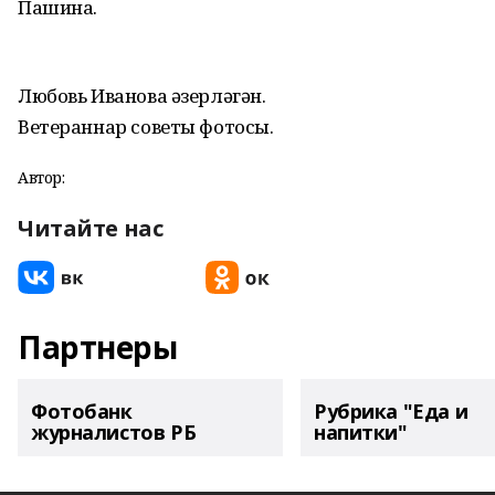
Пашина.
Любовь Иванова әзерләгән.
Ветераннар советы фотосы.
Автор:
Читайте нас
Партнеры
Фотобанк
Рубрика "Еда и
журналистов РБ
напитки"