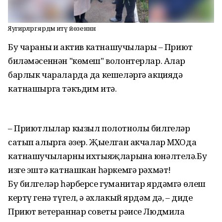
Яугирләргә ярдәм итү йөзеннән
Бу чараның иң актив катнашучылары – Приют
биләмәсеннән "көмеш" волонтерлар. Алар
барлык чараларда да кешеләргә акциядә
катнашырга тәкъдим итә.
– Приютлылар кызыл полотнолы билгеләр
сатып алырга әзер. Җыелган акчалар MХOда
катнашучыларның ихтыяҗларына юнәлтелә.Бу
изге эштә катнашкан һәркемгә рәхмәт!
Бу билгеләр һәрберсе гуманитар ярдәмгә өлеш
кертү генә түгел, ә әхлакый ярдәм дә, – диде
Приют ветераннар советы рәисе Людмила